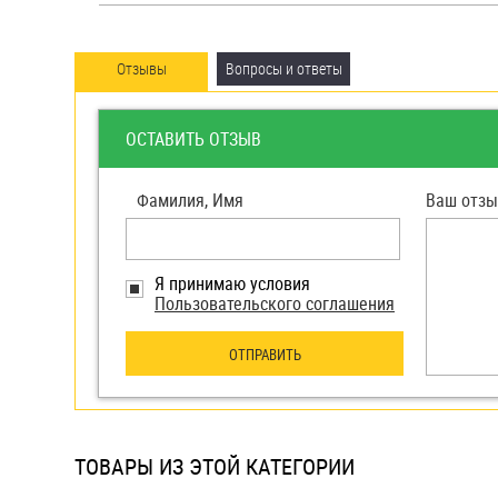
яхт
Пробки
Отзывы
Вопросы и ответы
Саморезы и шурупы
ОСТАВИТЬ ОТЗЫВ
Стопорные кольца
Фамилия, Имя
Ваш отзы
Такелаж
Хомуты
Я принимаю условия
Пользовательского соглашения
Шайбы
ОТПРАВИТЬ
Шпильки
Шплинты
Штифты и пальцы
ТОВАРЫ ИЗ ЭТОЙ КАТЕГОРИИ