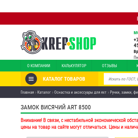
М
+
4
В
Пн
О КОМПАНИИ
КАЛЬКУЛЯТОР
ОТЗЫВЫ
КАТАЛОГ ТОВАРОВ
Товары со скидкой
Главная
Каталог
Оснастка и аксессуары для яхт
Ручки, замки, ф
Анкеры
ЗАМОК ВИСЯЧИЙ ART 8500
Антивандальный крепёж,
Внимание! В связи, с нестабильной экономической обст
инструмент
цены на товар на сайте могут отличаться. Цены и налич
Болты и винты