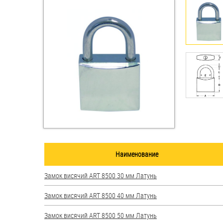
Втулки
Гайки
Дюбели
Дюймовый крепёж
Заклепки (Гайки-Заклепки)
Инструмент
Крюки, кольца с
Наименование
метрической резьбой
Замок висячий ART 8500 30 мм Латунь
Крюки, кольца с шурупной
резьбой
Замок висячий ART 8500 40 мм Латунь
Оснастка и аксессуары для
Замок висячий ART 8500 50 мм Латунь