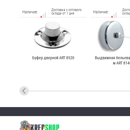
Доставка с оптового
Дост
Наличие:
Наличие:
склада от 1 дня
склад
Буфер дверной ART 8520
Выдвижная бельевая
м ART 814