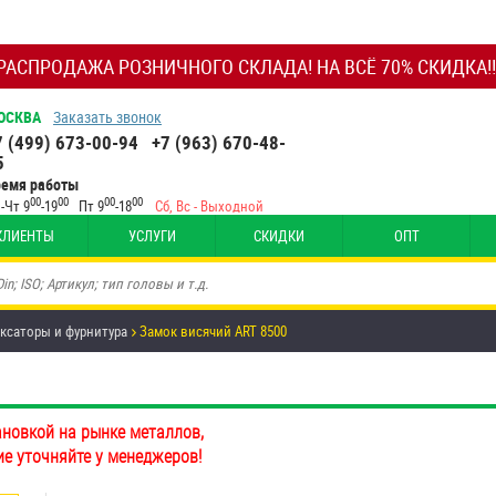
РАСПРОДАЖА РОЗНИЧНОГО СКЛАДА! НА ВСЁ 70% СКИДКА!!
ОСКВА
Заказать звонок
7 (499) 673-00-94
+7 (963) 670-48-
5
ремя работы
00
00
00
00
-Чт 9
-19
Пт 9
-18
Сб, Вс - Выходной
КЛИЕНТЫ
УСЛУГИ
СКИДКИ
ОПТ
иксаторы и фурнитура
Замок висячий ART 8500
ановкой на рынке металлов,
ие уточняйте у менеджеров!