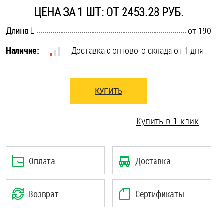
ЦЕНА ЗА 1 ШТ: ОТ 2453.28 РУБ.
Оснастка и аксессуары для яхт
.............................................................................................................
Длина L
от 190
Наличие:
Доставка с оптового склада от 1 дня
Пробки
Саморезы и шурупы
КУПИТЬ
Стопорные кольца
Купить в 1 клик
Такелаж
Оплата
Доставка
Хомуты
Шайбы
Возврат
Сертификаты
Шпильки