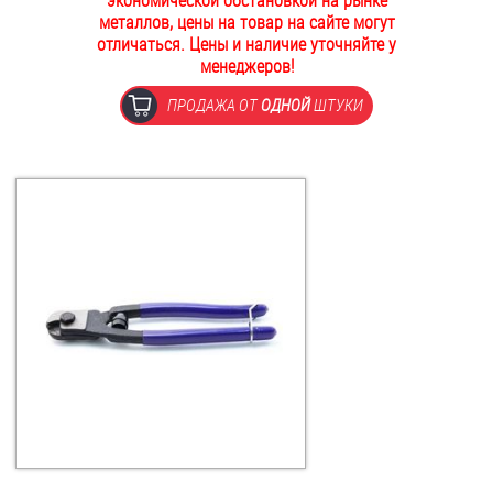
экономической обстановкой на рынке
металлов, цены на товар на сайте могут
ОПЛАТА И ДОСТАВКА
Втулки
отличаться. Цены и наличие уточняйте у
менеджеров!
НАШИ МАГАЗИНЫ
Гайки
ПРОДАЖА ОТ
ОДНОЙ
ШТУКИ
Дюбели
Дюймовый крепёж
Заклепки (Гайки-Заклепки)
Инструмент
Крюки, кольца с метрической резьбой
Крюки, кольца с шурупной резьбой