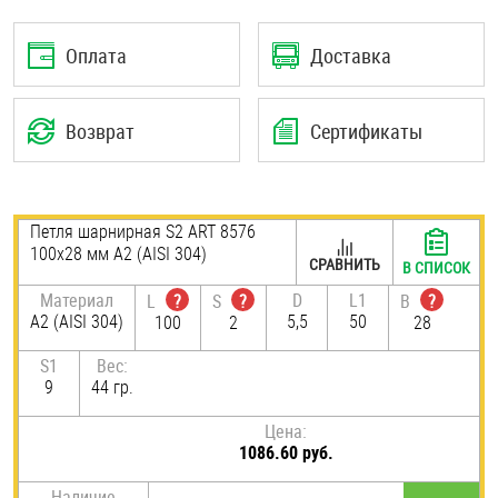
Шплинты
Оплата
Доставка
Штифты и пальцы
Возврат
Сертификаты
Петля шарнирная S2 ART 8576
100х28 мм А2 (AISI 304)
СРАВНИТЬ
В СПИСОК
Материал
D
L1
L
?
S
?
B
?
А2 (AISI 304)
5,5
50
100
2
28
S1
Вес:
9
44 гр.
Цена:
1086.60 руб.
Наличие