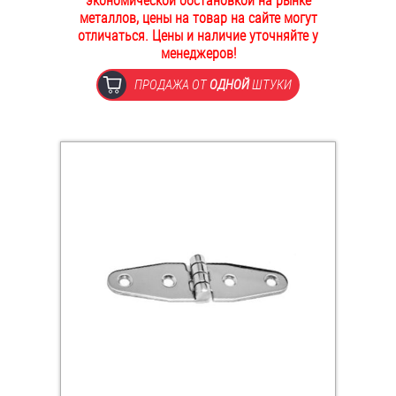
экономической обстановкой на рынке
металлов, цены на товар на сайте могут
ОПЛАТА И ДОСТАВКА
Втулки
отличаться. Цены и наличие уточняйте у
менеджеров!
НАШИ МАГАЗИНЫ
Гайки
ПРОДАЖА ОТ
ОДНОЙ
ШТУКИ
Дюбели
Дюймовый крепёж
Заклепки (Гайки-Заклепки)
Инструмент
Крюки, кольца с метрической резьбой
Крюки, кольца с шурупной резьбой