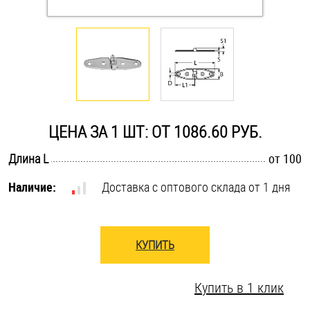
Оснастка и аксессуары для яхт
Пробки
Саморезы и шурупы
ЦЕНА ЗА 1 ШТ: ОТ 1086.60 РУБ.
Стопорные кольца
.............................................................................................................
Длина L
от 100
Наличие:
Доставка с оптового склада от 1 дня
Такелаж
Хомуты
КУПИТЬ
Шайбы
Купить в 1 клик
Шпильки