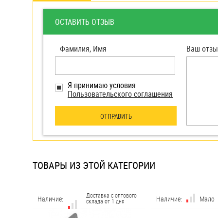
яхт
Пробки
ОСТАВИТЬ ОТЗЫВ
Саморезы и шурупы
Фамилия, Имя
Ваш отзы
Стопорные кольца
Я принимаю условия
Пользовательского соглашения
Такелаж
ОТПРАВИТЬ
Хомуты
Шайбы
Шпильки
ТОВАРЫ ИЗ ЭТОЙ КАТЕГОРИИ
Шплинты
Штифты и пальцы
Доставка с оптового
Наличие:
Наличие:
Мало
склада от 1 дня