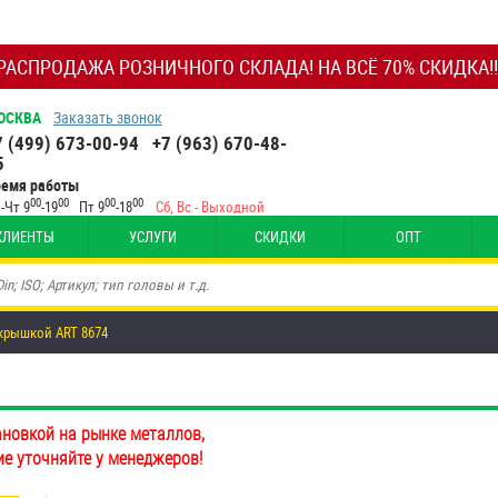
РАСПРОДАЖА РОЗНИЧНОГО СКЛАДА! НА ВСЁ 70% СКИДКА!!
ОСКВА
Заказать звонок
7 (499) 673-00-94
+7 (963) 670-48-
5
ремя работы
00
00
00
00
-Чт 9
-19
Пт 9
-18
Сб, Вс - Выходной
КЛИЕНТЫ
УСЛУГИ
СКИДКИ
ОПТ
 крышкой ART 8674
ановкой на рынке металлов,
ие уточняйте у менеджеров!