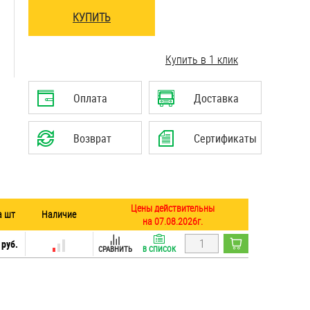
КУПИТЬ
..........................................................................
Купить в 1 клик
Оплата
Доставка
Возврат
Сертификаты
Цены действительны
а шт
Наличие
на 07.08.2026г.
 руб.
СРАВНИТЬ
В СПИСОК