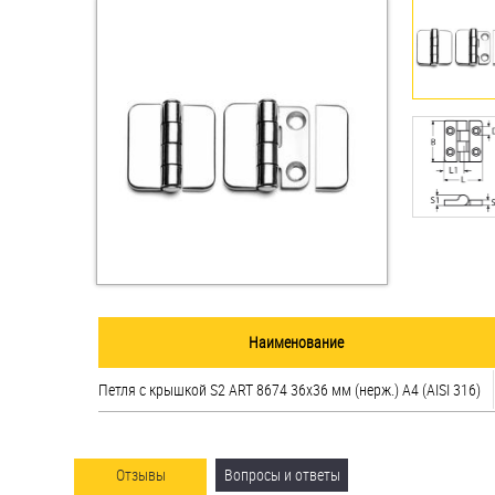
Втулки
Гайки
Дюбели
Дюймовый крепёж
Заклепки (Гайки-Заклепки)
Инструмент
Крюки, кольца с
Наименование
метрической резьбой
Петля с крышкой S2 ART 8674 36х36 мм (нерж.) A4 (AISI 316)
Крюки, кольца с шурупной
резьбой
Оснастка и аксессуары для
Отзывы
Вопросы и ответы