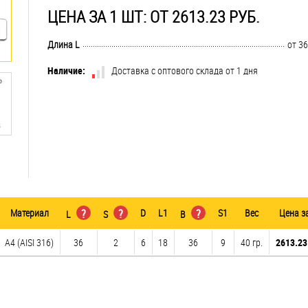
ЦЕНА ЗА 1 ШТ: ОТ 2613.23 РУБ.
..............................................................................................................................
Длина L
от 36
Наличие:
Доставка с оптового склада от 1 дня
Материал
?
?
D
L1
?
S1
Вес
Цена з
L
S
B
A4 (AISI 316)
36
2
6
18
36
9
40 гр.
2613.23