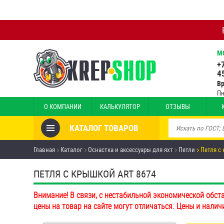
М
+
4
В
Пн
О КОМПАНИИ
КАЛЬКУЛЯТОР
ОТЗЫВЫ
КАТАЛОГ ТОВАРОВ
Товары со скидкой
Главная
Каталог
Оснастка и аксессуары для яхт
Петли
Петля с
Анкеры
ПЕТЛЯ С КРЫШКОЙ ART 8674
Антивандальный крепёж,
Внимание! В связи, с нестабильной экономической обст
инструмент
цены на товар на сайте могут отличаться. Цены и налич
Болты и винты