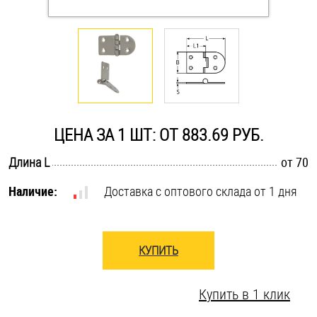
Оснастка и аксессуары для яхт
Пробки
Саморезы и шурупы
ЦЕНА ЗА 1 ШТ: ОТ 883.69 РУБ.
Стопорные кольца
.............................................................................................................
Длина L
от 70
Наличие:
Доставка с оптового склада от 1 дня
Такелаж
Хомуты
КУПИТЬ
Шайбы
Купить в 1 клик
Шпильки