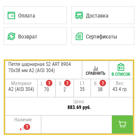
Шплинты
Оплата
Доставка
Штифты и пальцы
Возврат
Сертификаты
Петля шарнирная S2 ART 8904
70х38 мм А2 (AISI 304)
СРАВНИТЬ
В СПИСОК
Материал
L1
Вес:
L
?
S
?
B
?
А2 (AISI 304)
35
43.4 гр.
70
2
38
Цена:
883.69 руб.
Наличие