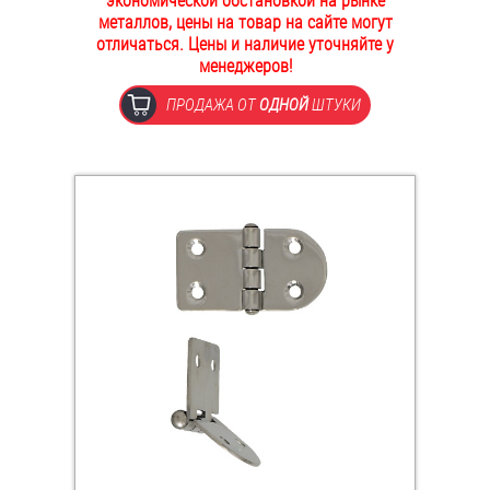
экономической обстановкой на рынке
металлов, цены на товар на сайте могут
ОПЛАТА И ДОСТАВКА
Втулки
отличаться. Цены и наличие уточняйте у
менеджеров!
НАШИ МАГАЗИНЫ
Гайки
ПРОДАЖА ОТ
ОДНОЙ
ШТУКИ
Дюбели
Дюймовый крепёж
Заклепки (Гайки-Заклепки)
Инструмент
Крюки, кольца с метрической резьбой
Крюки, кольца с шурупной резьбой