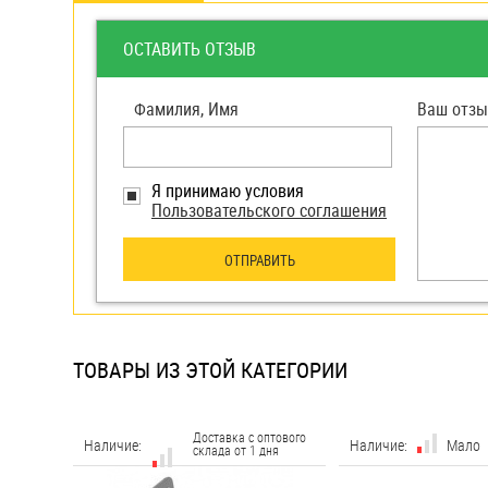
яхт
Пробки
ОСТАВИТЬ ОТЗЫВ
Саморезы и шурупы
Фамилия, Имя
Ваш отзы
Стопорные кольца
Я принимаю условия
Пользовательского соглашения
Такелаж
ОТПРАВИТЬ
Хомуты
Шайбы
Шпильки
ТОВАРЫ ИЗ ЭТОЙ КАТЕГОРИИ
Шплинты
Штифты и пальцы
Доставка с оптового
Наличие:
Наличие:
Мало
склада от 1 дня