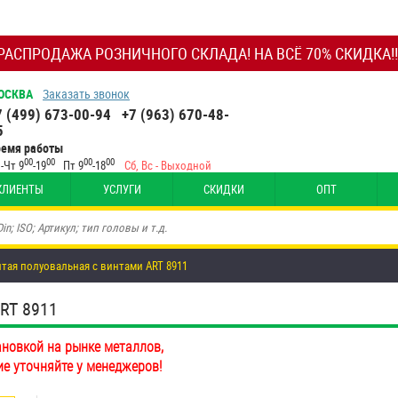
РАСПРОДАЖА РОЗНИЧНОГО СКЛАДА! НА ВСЁ 70% СКИДКА!!
ОСКВА
Заказать звонок
7 (499) 673-00-94
+7 (963) 670-48-
5
ремя работы
00
00
00
00
-Чт 9
-19
Пт 9
-18
Сб, Вс - Выходной
КЛИЕНТЫ
УСЛУГИ
СКИДКИ
ОПТ
итая полуовальная с винтами ART 8911
RT 8911
ановкой на рынке металлов,
ие уточняйте у менеджеров!