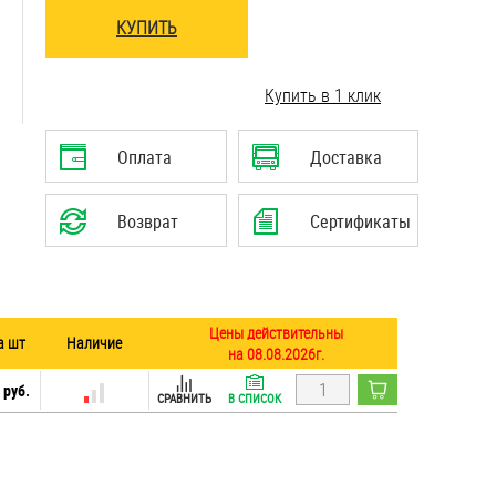
КУПИТЬ
..........................................................................
Купить в 1 клик
Оплата
Доставка
Возврат
Сертификаты
Цены действительны
а шт
Наличие
на 08.08.2026г.
 руб.
СРАВНИТЬ
В СПИСОК