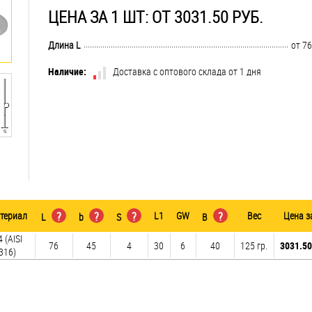
ЦЕНА ЗА 1 ШТ: ОТ 3031.50 РУБ.
..............................................................................................................................
Длина L
от 76
Наличие:
Доставка с оптового склада от 1 дня
териал
?
?
?
L1
GW
?
Вес
Цена з
L
b
S
B
 (AISI
76
45
4
30
6
40
125 гр.
3031.50
316)