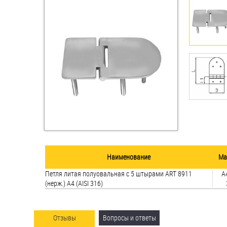
Втулки
Гайки
Дюбели
Дюймовый крепёж
Заклепки (Гайки-Заклепки)
Инструмент
Крюки, кольца с
Наименование
Ма
метрической резьбой
Петля литая полуовальная с 5 штырами ART 8911
A4
(нерж.) A4 (AISI 316)
Крюки, кольца с шурупной
резьбой
Оснастка и аксессуары для
Отзывы
Вопросы и ответы