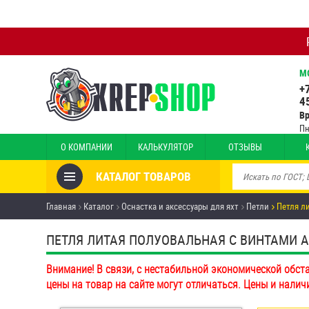
М
+
4
В
Пн
О КОМПАНИИ
КАЛЬКУЛЯТОР
ОТЗЫВЫ
КАТАЛОГ ТОВАРОВ
Товары со скидкой
Главная
Каталог
Оснастка и аксессуары для яхт
Петли
Петля л
Анкеры
ПЕТЛЯ ЛИТАЯ ПОЛУОВАЛЬНАЯ С ВИНТАМИ A
Антивандальный крепёж,
Внимание! В связи, с нестабильной экономической обст
инструмент
цены на товар на сайте могут отличаться. Цены и налич
Болты и винты