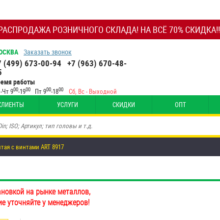
РАСПРОДАЖА РОЗНИЧНОГО СКЛАДА! НА ВСЁ 70% СКИДКА!!
ОСКВА
Заказать звонок
7 (499) 673-00-94
+7 (963) 670-48-
5
ремя работы
00
00
00
00
-Чт 9
-19
Пт 9
-18
Сб, Вс - Выходной
КЛИЕНТЫ
УСЛУГИ
СКИДКИ
ОПТ
итая с винтами ART 8917
ановкой на рынке металлов,
ие уточняйте у менеджеров!