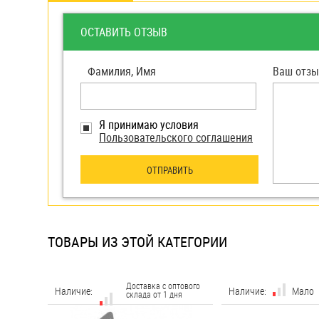
яхт
Пробки
ОСТАВИТЬ ОТЗЫВ
Саморезы и шурупы
Фамилия, Имя
Ваш отзы
Стопорные кольца
Я принимаю условия
Пользовательского соглашения
Такелаж
ОТПРАВИТЬ
Хомуты
Шайбы
Шпильки
ТОВАРЫ ИЗ ЭТОЙ КАТЕГОРИИ
Шплинты
Штифты и пальцы
Доставка с оптового
Наличие:
Наличие:
Мало
склада от 1 дня