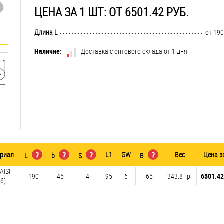
ЦЕНА ЗА 1 ШТ: ОТ 6501.42 РУБ.
..............................................................................................................................
Длина L
от 190
Наличие:
Доставка с оптового склада от 1 дня
риал
?
?
?
L1
GW
?
Вес
Цена з
L
b
S
B
AISI
190
45
4
95
6
65
343.8 гр.
6501.42
6)