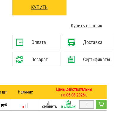
КУПИТЬ
..........................................................................
Купить в 1 клик
Оплата
Доставка
Возврат
Сертификаты
Цены действительны
а шт
Наличие
на 06.08.2026г.
 руб.
СРАВНИТЬ
В СПИСОК