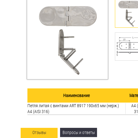
Втулки
Гайки
Дюбели
Дюймовый крепёж
Заклепки (Гайки-Заклепки)
Инструмент
Крюки, кольца с
Наименование
Мате
метрической резьбой
Петля литая с винтами ART 8917 190х65 мм (нерж.)
A4 (
A4 (AISI 316)
31
Крюки, кольца с шурупной
резьбой
Оснастка и аксессуары для
Отзывы
Вопросы и ответы