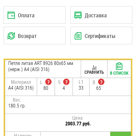
Шплинты
Оплата
Доставка
Штифты и пальцы
Возврат
Сертификаты
Петля литая ART 8926 80х65 мм
(нерж.) A4 (AISI 316)
СРАВНИТЬ
В СПИСОК
Материал
L1
L
?
S
?
B
?
A4 (AISI 316)
33
80
4
65
Вес:
180.5 гр.
Цена:
2003.77 руб.
Наличие