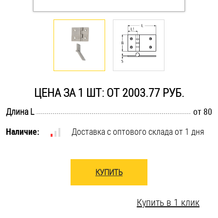
Оснастка и аксессуары для яхт
Пробки
Саморезы и шурупы
ЦЕНА ЗА 1 ШТ: ОТ 2003.77 РУБ.
Стопорные кольца
.............................................................................................................
Длина L
от 80
Наличие:
Доставка с оптового склада от 1 дня
Такелаж
Хомуты
КУПИТЬ
Шайбы
Купить в 1 клик
Шпильки