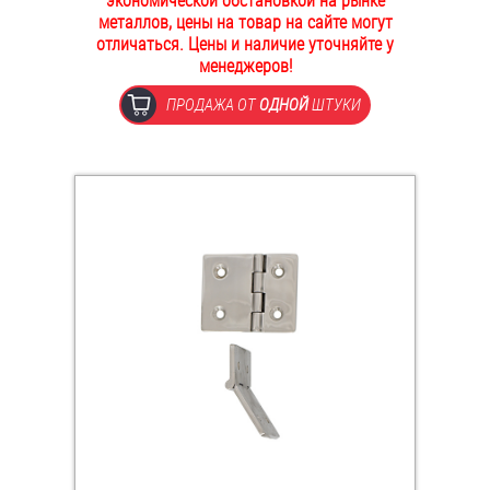
экономической обстановкой на рынке
металлов, цены на товар на сайте могут
ОПЛАТА И ДОСТАВКА
Втулки
отличаться. Цены и наличие уточняйте у
менеджеров!
НАШИ МАГАЗИНЫ
Гайки
ПРОДАЖА ОТ
ОДНОЙ
ШТУКИ
Дюбели
Дюймовый крепёж
Заклепки (Гайки-Заклепки)
Инструмент
Крюки, кольца с метрической резьбой
Крюки, кольца с шурупной резьбой