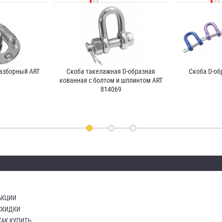
азборный ART
Скоба такелажная D-образная
Скоба D-об
кованная с болтом и шплинтом ART
814069
АКЦИИ
СКИДКИ
КАК КУПИТЬ