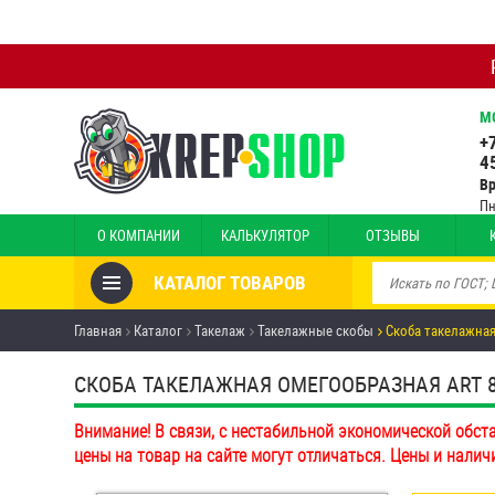
М
+
4
В
Пн
О КОМПАНИИ
КАЛЬКУЛЯТОР
ОТЗЫВЫ
КАТАЛОГ ТОВАРОВ
Товары со скидкой
Главная
Каталог
Такелаж
Такелажные скобы
Скоба такелажная
Анкеры
СКОБА ТАКЕЛАЖНАЯ ОМЕГООБРАЗНАЯ ART 
Антивандальный крепёж,
Внимание! В связи, с нестабильной экономической обст
инструмент
цены на товар на сайте могут отличаться. Цены и налич
Болты и винты