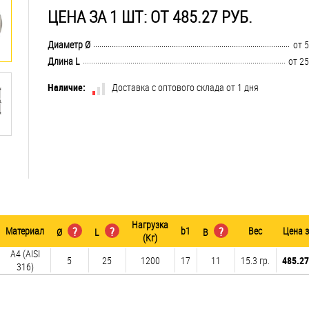
ЦЕНА ЗА 1 ШТ: ОТ 485.27 РУБ.
..............................................................................................................................
Диаметр Ø
от 5
..............................................................................................................................
Длина L
от 25
Наличие:
Доставка с оптового склада от 1 дня
Нагрузка
Материал
?
?
b1
?
Вес
Цена 
Ø
L
B
(Кг)
A4 (AISI
5
25
1200
17
11
15.3 гр.
485.27
316)