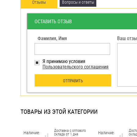
яхт
Отзывы
Вопросы и ответы
Пробки
ОСТАВИТЬ ОТЗЫВ
Саморезы и шурупы
Фамилия, Имя
Ваш отзы
Стопорные кольца
Я принимаю условия
Такелаж
Пользовательского соглашения
Хомуты
ОТПРАВИТЬ
Шайбы
Шпильки
ТОВАРЫ ИЗ ЭТОЙ КАТЕГОРИИ
Шплинты
Штифты и пальцы
Доставка с оптового
Дост
Наличие:
Наличие:
склада от 1 дня
склад