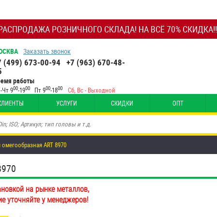
РАСПРОДАЖА РОЗНИЧНОГО СКЛАДА! НА ВСЁ 70% СКИДКА!!
ОСКВА
Заказать звонок
7 (499) 673-00-94
+7 (963) 670-48-
5
ремя работы
00
00
00
00
-Чт 9
-19
Пт 9
-18
Сб, Вс - Выходной
КЛИЕНТЫ
УСЛУГИ
СКИДКИ
ОПТ
 омегообразная ART 8970
8970
ановкой на рынке металлов,
ие уточняйте у менеджеров!