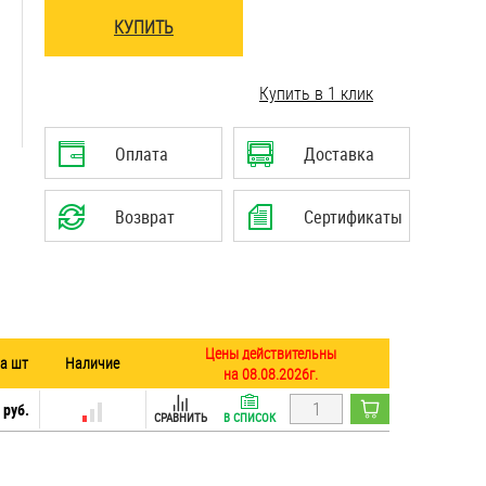
КУПИТЬ
..........................................................................
Купить в 1 клик
..........................................................................
Оплата
Доставка
Возврат
Сертификаты
Цены действительны
за шт
Наличие
на 08.08.2026г.
 руб.
СРАВНИТЬ
В СПИСОК