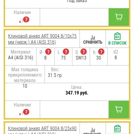
Под заказ
Наличие
Клиновой анкер ART 9004 8/10х75
мм (нерж.) A4 (AISI 316)
СРАВНИТЬ
В СПИСОК
Материал
d2
Ø
?
L
?
S
?
b
?
A4 (AISI 316)
8
8
75
SW13
30
Max толщина
Вес:
прикрепляемого
31.5 гр.
материала
10
Цена:
347.19 руб.
Наличие
Клиновой анкер ART 9004 8/25х90