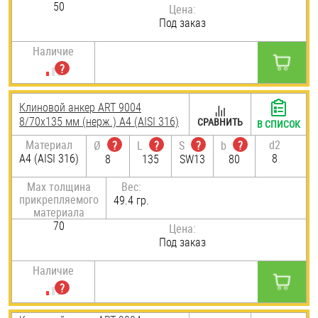
50
Цена:
Под заказ
Наличие
Клиновой анкер ART 9004
8/70х135 мм (нерж.) A4 (AISI 316)
СРАВНИТЬ
В СПИСОК
Материал
d2
Ø
?
L
?
S
?
b
?
A4 (AISI 316)
8
8
135
SW13
80
Max толщина
Вес:
прикрепляемого
49.4 гр.
материала
70
Цена:
Под заказ
Наличие