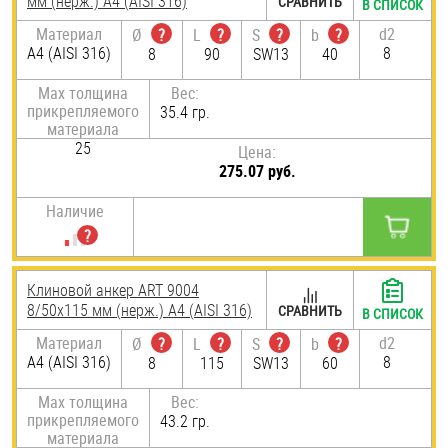
мм (нерж.) A4 (AISI 316)
СРАВНИТЬ
В СПИСОК
Материал
d2
Ø
?
L
?
S
?
b
?
A4 (AISI 316)
8
8
90
SW13
40
Max толщина
Вес:
прикрепляемого
35.4 гр.
материала
25
Цена:
275.07 руб.
Наличие
Клиновой анкер ART 9004
8/50х115 мм (нерж.) A4 (AISI 316)
СРАВНИТЬ
В СПИСОК
Материал
d2
Ø
?
L
?
S
?
b
?
A4 (AISI 316)
8
8
115
SW13
60
Max толщина
Вес:
прикрепляемого
43.2 гр.
материала