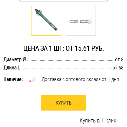
Оснастка и аксессуары для яхт
Пробки
Саморезы и шурупы
ЦЕНА ЗА 1 ШТ: ОТ 15.61 РУБ.
.............................................................................................................
Диаметр Ø
от 8
Стопорные кольца
.............................................................................................................
Длина L
от 68
Наличие:
Доставка с оптового склада от 1 дня
Такелаж
Хомуты
КУПИТЬ
Шайбы
Купить в 1 клик
Шпильки