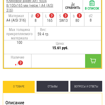
Клиновой анкер ART 9004
8/100х165 мм (нерж.) A4 (AISI
СРАВНИТЬ
В СПИСОК
316)
Материал
d2
Ø
?
L
?
S
?
b
?
A4 (AISI 316)
8
8
165
SW13
80
Max толщина
Вес:
прикрепляемого
59.4 гр.
материала
100
Цена:
15.61 руб.
Наличие
О ТОВАРЕ
ОТЗЫВЫ
ВОПРОСЫ И ОТВЕТЫ
Описание