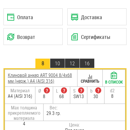
Шплинты
Оплата
Доставка
Штифты и пальцы
Возврат
Сертификаты
8
10
12
16
Клиновой анкер ART 9004 8/4х68
мм (нерж.) A4 (AISI 316)
СРАВНИТЬ
В СПИСОК
Материал
d2
Ø
?
L
?
S
?
b
?
A4 (AISI 316)
8
8
68
SW13
30
Max толщина
Вес:
прикрепляемого
29.3 гр.
материала
4
Цена: