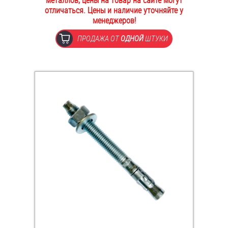
металлов, цены на товар на сайте могут
отличаться. Цены и наличие уточняйте у
ОПЛАТА И ДОСТАВКА
Втулки
менеджеров!
НАШИ МАГАЗИНЫ
ПРОДАЖА ОТ
ОДНОЙ
ШТУКИ
Гайки
Дюбели
Дюймовый крепёж
Заклепки (Гайки-Заклепки)
Инструмент
Крюки, кольца с метрической резьбой
Крюки, кольца с шурупной резьбой