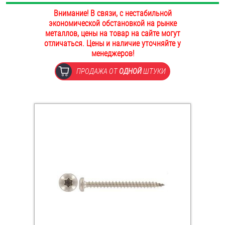
ОПЛАТА И ДОСТАВКА
Внимание! В связи, с нестабильной
Втулки
экономической обстановкой на рынке
металлов, цены на товар на сайте могут
НАШИ МАГАЗИНЫ
Гайки
отличаться. Цены и наличие уточняйте у
менеджеров!
Дюбели
ПРОДАЖА ОТ
ОДНОЙ
ШТУКИ
Дюймовый крепёж
Заклепки (Гайки-Заклепки)
Инструмент
Крюки, кольца с метрической резьбой
Крюки, кольца с шурупной резьбой