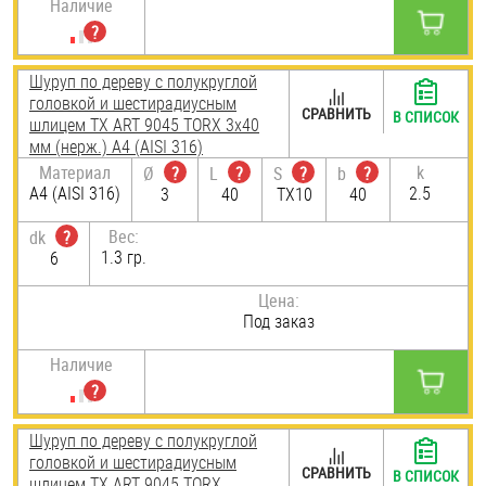
Наличие
Шуруп по дереву с полукруглой
головкой и шестирадиусным
СРАВНИТЬ
В СПИСОК
шлицем TX ART 9045 TORX 3х40
мм (нерж.) A4 (AISI 316)
Материал
k
Ø
?
L
?
S
?
b
?
A4 (AISI 316)
2.5
3
40
TX10
40
Вес:
dk
?
1.3 гр.
6
Цена:
Под заказ
Наличие
Шуруп по дереву с полукруглой
головкой и шестирадиусным
СРАВНИТЬ
В СПИСОК
шлицем TX ART 9045 TORX