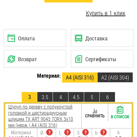
Шплинты
Купить в 1 клик
Штифты и пальцы
Оплата
Доставка
Возврат
Сертификаты
Материал:
A4 (AISI 316)
А2 (AISI 304)
3
3.5
4
4.5
5
6
Шуруп по дереву с полукруглой
головкой и шестирадиусным
СРАВНИТЬ
В СПИСОК
шлицем TX ART 9045 TORX 3х10
мм (нерж.) A4 (AISI 316)
Материал
k
Ø
?
L
?
S
?
b
?