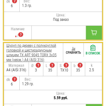
Вес:
dk
?
1.3 гр.
6
Цена:
Под заказ
Наличие
Шуруп по дереву с полукруглой
головкой и шестирадиусным
СРАВНИТЬ
В СПИСОК
шлицем TX ART 9045 TORX 3х35
мм (нерж.) A4 (AISI 316)
Материал
k
Ø
?
L
?
S
?
b
?
A4 (AISI 316)
2.5
3
35
TX10
35
Вес:
dk
?
1.29 гр.
6
Цена:
5.59 руб.