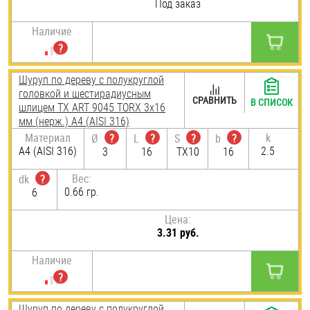
Под заказ
Наличие
Шуруп по дереву с полукруглой
головкой и шестирадиусным
СРАВНИТЬ
В СПИСОК
шлицем TX ART 9045 TORX 3х16
мм (нерж.) A4 (AISI 316)
Материал
k
Ø
?
L
?
S
?
b
?
A4 (AISI 316)
2.5
3
16
TX10
16
Вес:
dk
?
0.66 гр.
6
Цена:
3.31 руб.
Наличие
Шуруп по дереву с полукруглой