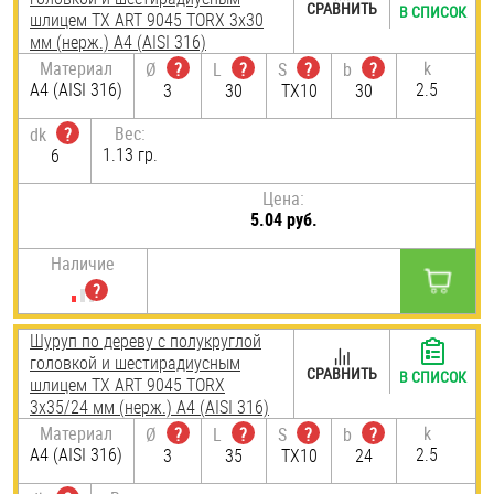
СРАВНИТЬ
В СПИСОК
шлицем TX ART 9045 TORX 3х30
мм (нерж.) A4 (AISI 316)
Материал
k
Ø
?
L
?
S
?
b
?
A4 (AISI 316)
2.5
3
30
TX10
30
Вес:
dk
?
1.13 гр.
6
Цена:
5.04 руб.
Наличие
Шуруп по дереву с полукруглой
головкой и шестирадиусным
СРАВНИТЬ
В СПИСОК
шлицем TX ART 9045 TORX
3х35/24 мм (нерж.) A4 (AISI 316)
Материал
k
Ø
?
L
?
S
?
b
?
A4 (AISI 316)
2.5
3
35
TX10
24