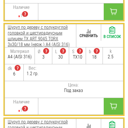
Наличие
Шуруп по дереву с полукруглой
головкой и шестирадиусным
СРАВНИТЬ
В СПИСОК
шлицем TX ART 9045 TORX
3х30/18 мм (нерж.) A4 (AISI 316)
Материал
k
Ø
?
L
?
S
?
b
?
A4 (AISI 316)
2.5
3
30
TX10
18
Вес:
dk
?
1.2 гр.
6
Цена:
Под заказ
Наличие
Шуруп по дереву с полукруглой
головкой и шестирадиусным