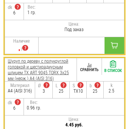
Вес:
dk
?
1 гр.
6
Цена:
Под заказ
Наличие
Шуруп по дереву с полукруглой
головкой и шестирадиусным
СРАВНИТЬ
В СПИСОК
шлицем TX ART 9045 TORX 3х25
мм (нерж.) A4 (AISI 316)
Материал
k
Ø
?
L
?
S
?
b
?
A4 (AISI 316)
2.5
3
25
TX10
25
Вес:
dk
?
0.96 гр.
6
Цена:
4.45 руб.