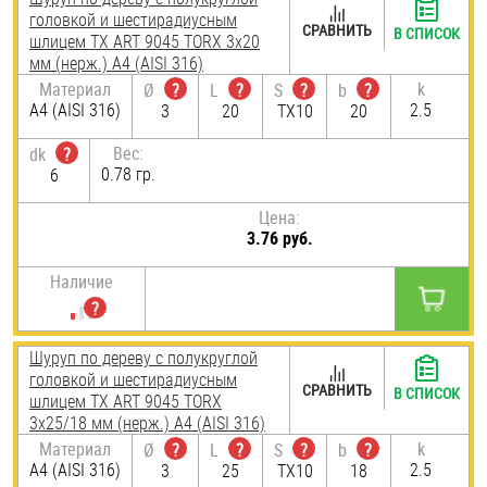
головкой и шестирадиусным
СРАВНИТЬ
В СПИСОК
шлицем TX ART 9045 TORX 3х20
мм (нерж.) A4 (AISI 316)
Материал
k
Ø
?
L
?
S
?
b
?
A4 (AISI 316)
2.5
3
20
TX10
20
Вес:
dk
?
0.78 гр.
6
Цена:
3.76 руб.
Наличие
Шуруп по дереву с полукруглой
головкой и шестирадиусным
СРАВНИТЬ
В СПИСОК
шлицем TX ART 9045 TORX
3х25/18 мм (нерж.) A4 (AISI 316)
Материал
k
Ø
?
L
?
S
?
b
?
A4 (AISI 316)
2.5
3
25
TX10
18