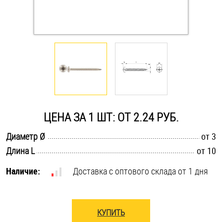
Оснастка и аксессуары для яхт
Пробки
Саморезы и шурупы
Стопорные кольца
ЦЕНА ЗА 1 ШТ: ОТ 2.24 РУБ.
.............................................................................................................
Диаметр Ø
от 3
Такелаж
.............................................................................................................
Длина L
от 10
Хомуты
Наличие:
Доставка с оптового склада от 1 дня
Шайбы
Шпильки
КУПИТЬ