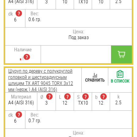
A4 (AISI 316)
2.5
3
10
TX10
10
Вес:
dk
?
0.6 гр.
6
Цена:
Под заказ
Наличие
Шуруп по дереву с полукруглой
головкой и шестирадиусным
СРАВНИТЬ
В СПИСОК
шлицем TX ART 9045 TORX 3х12
мм (нерж.) A4 (AISI 316)
Материал
k
Ø
?
L
?
S
?
b
?
A4 (AISI 316)
2.5
3
12
TX10
12
Вес:
dk
?
0.7 гр.
6
Цена: