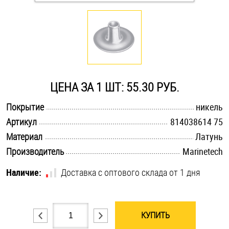
Оснастка и аксессуары для яхт
Пробки
Саморезы и шурупы
ЦЕНА ЗА 1 ШТ: 55.30 РУБ.
.............................................................................................................
Покрытие
никель
Стопорные кольца
.............................................................................................................
Артикул
814038614 75
.............................................................................................................
Материал
Латунь
Такелаж
.............................................................................................................
Производитель
Marinetech
Наличие:
Хомуты
Доставка с оптового склада от 1 дня
Шайбы
КУПИТЬ
Шпильки