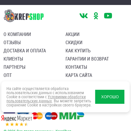
О КОМПАНИИ
АКЦИИ
ОТЗЫВЫ
СКИДКИ
ДОСТАВКА И ОПЛАТА
КАК КУПИТЬ
КЛИЕНТЫ
ГАРАНТИИ И ВОЗВРАТ
ПАРТНЕРЫ
КОНТАКТЫ
ОПТ
КАРТА САЙТА
Пользовательское соглашение
Политика в отношении обработки персональных данных
На сайте осуществляется обработка
Согласие посетителя сайта на обработку персональных данны
пользовательских данных с использованием
Cookie в соответствии с
Условиями обработки
ХОРОШО
пользовательских данных
. Вы можете запретить
сохранение Cookie в настройках своего браузера.