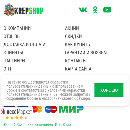
О КОМПАНИИ
АКЦИИ
ОТЗЫВЫ
СКИДКИ
ДОСТАВКА И ОПЛАТА
КАК КУПИТЬ
КЛИЕНТЫ
ГАРАНТИИ И ВОЗВРАТ
ПАРТНЕРЫ
КОНТАКТЫ
ОПТ
КАРТА САЙТА
Пользовательское соглашение
Политика в отношении обработки персональных данных
На сайте осуществляется обработка
Согласие посетителя сайта на обработку персональных данны
пользовательских данных с использованием
Cookie в соответствии с
Условиями обработки
ХОРОШО
пользовательских данных
. Вы можете запретить
сохранение Cookie в настройках своего браузера.
© 2026 Все права защищены. KrepShop