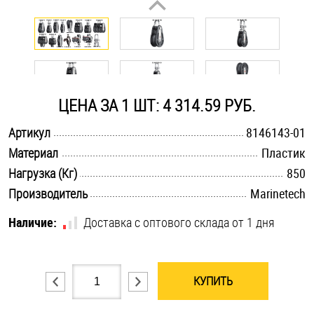
Оснастка и аксессуары для яхт
Пробки
ЦЕНА ЗА 1 ШТ: 4 314.59 РУБ.
Саморезы и шурупы
.............................................................................................................
Артикул
8146143-01
.............................................................................................................
Материал
Пластик
Стопорные кольца
.............................................................................................................
Нагрузка (Кг)
850
.............................................................................................................
Производитель
Marinetech
Такелаж
Наличие:
Доставка с оптового склада от 1 дня
Хомуты
Шайбы
КУПИТЬ
Шпильки