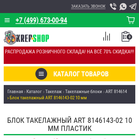
ЗАКАЗАТЬ ЗВОНОК
+7 (499) 673-00-94
КОРЗИНА
О КОМПАНИИ
0
СПИСОК
КАЛЬКУЛЯТОР
СРАВНЕНИЕ
РАСПРОДАЖА РОЗНИЧНОГО СКЛАДА! НА ВСЁ 70% СКИДКА!!!
ПОКУПОК
ОТЗЫВЫ
КАТАЛОГ ТОВАРОВ
КЛИЕНТЫ
Товары со скидкой
Главная
Каталог
Такелаж
Такелажные блоки
ART 814614
УСЛУГИ
Блок такелажный ART 8146143-02 10 мм
Анкеры
СКИДКИ
Антивандальный крепёж, инструмент
БЛОК ТАКЕЛАЖНЫЙ ART 8146143-02 10
ОПТ
ММ ПЛАСТИК
ПОКУПАТЕЛЯМ
Болты и винты