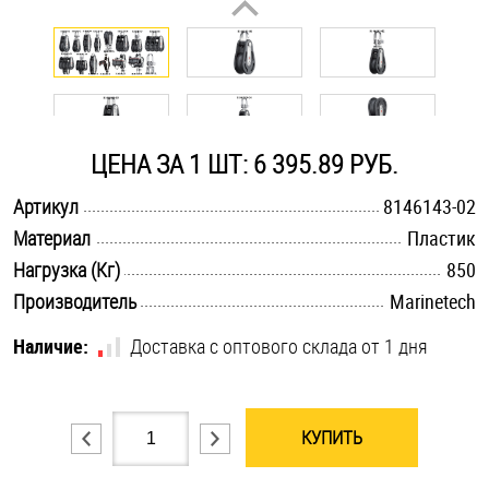
Оснастка и аксессуары для яхт
Пробки
ЦЕНА ЗА 1 ШТ: 6 395.89 РУБ.
Саморезы и шурупы
.............................................................................................................
Артикул
8146143-02
.............................................................................................................
Материал
Пластик
Стопорные кольца
.............................................................................................................
Нагрузка (Кг)
850
.............................................................................................................
Производитель
Marinetech
Такелаж
Наличие:
Доставка с оптового склада от 1 дня
Хомуты
Шайбы
КУПИТЬ
Шпильки