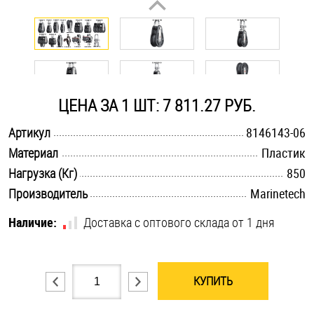
Оснастка и аксессуары для яхт
Пробки
ЦЕНА ЗА 1 ШТ: 7 811.27 РУБ.
Саморезы и шурупы
.............................................................................................................
Артикул
8146143-06
.............................................................................................................
Материал
Пластик
Стопорные кольца
.............................................................................................................
Нагрузка (Кг)
850
.............................................................................................................
Производитель
Marinetech
Такелаж
Наличие:
Доставка с оптового склада от 1 дня
Хомуты
Шайбы
КУПИТЬ
Шпильки