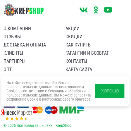
О КОМПАНИИ
АКЦИИ
ОТЗЫВЫ
СКИДКИ
ДОСТАВКА И ОПЛАТА
КАК КУПИТЬ
КЛИЕНТЫ
ГАРАНТИИ И ВОЗВРАТ
ПАРТНЕРЫ
КОНТАКТЫ
ОПТ
КАРТА САЙТА
Пользовательское соглашение
Политика в отношении обработки персональных данных
На сайте осуществляется обработка
Согласие посетителя сайта на обработку персональных данны
пользовательских данных с использованием
Cookie в соответствии с
Условиями обработки
ХОРОШО
пользовательских данных
. Вы можете запретить
сохранение Cookie в настройках своего браузера.
© 2026 Все права защищены. KrepShop