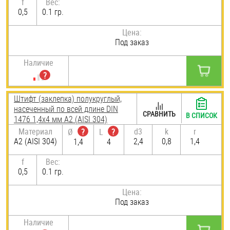
f
Вес:
0,5
0.1 гр.
Цена:
Под заказ
Наличие
Штифт (заклепка) полукруглый,
насеченный по всей длине DIN
СРАВНИТЬ
В СПИСОК
1476 1,4х4 мм А2 (AISI 304)
Материал
d3
k
r
Ø
?
L
?
А2 (AISI 304)
2,4
0,8
1,4
1,4
4
f
Вес:
0,5
0.1 гр.
Цена:
Под заказ
Наличие