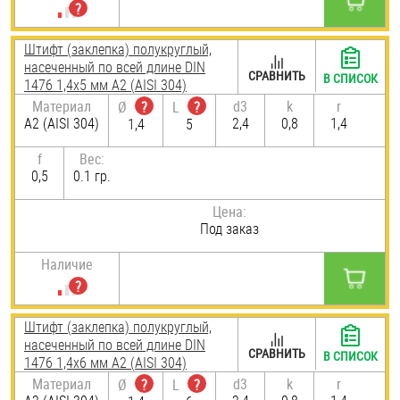
Штифт (заклепка) полукруглый,
насеченный по всей длине DIN
СРАВНИТЬ
В СПИСОК
1476 1,4х5 мм А2 (AISI 304)
Материал
d3
k
r
Ø
?
L
?
А2 (AISI 304)
2,4
0,8
1,4
1,4
5
f
Вес:
0,5
0.1 гр.
Цена:
Под заказ
Наличие
Штифт (заклепка) полукруглый,
насеченный по всей длине DIN
СРАВНИТЬ
В СПИСОК
1476 1,4х6 мм А2 (AISI 304)
Материал
d3
k
r
Ø
?
L
?