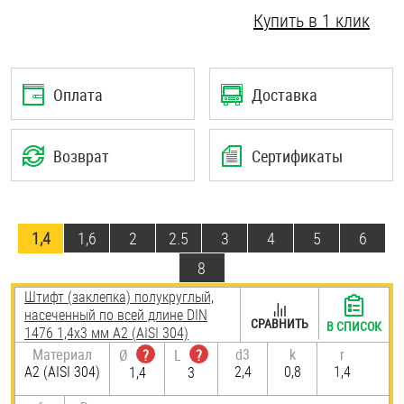
Купить в 1 клик
Шплинты
Штифты и пальцы
Оплата
Доставка
Возврат
Сертификаты
1,4
1,6
2
2.5
3
4
5
6
8
Штифт (заклепка) полукруглый,
насеченный по всей длине DIN
СРАВНИТЬ
В СПИСОК
1476 1,4х3 мм А2 (AISI 304)
Материал
d3
k
r
Ø
?
L
?
А2 (AISI 304)
2,4
0,8
1,4
1,4
3