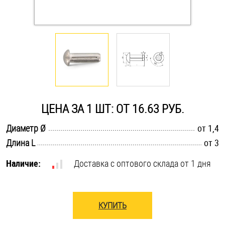
Оснастка и аксессуары для яхт
Пробки
Саморезы и шурупы
ЦЕНА ЗА 1 ШТ: ОТ 16.63 РУБ.
Стопорные кольца
.............................................................................................................
Диаметр Ø
от 1,4
.............................................................................................................
Длина L
от 3
Такелаж
Наличие:
Доставка с оптового склада от 1 дня
Хомуты
Шайбы
КУПИТЬ
Шпильки