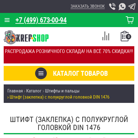
ЗАКАЗАТЬ ЗВОНОК
+7 (499) 673-00-94
КОРЗИНА
О КОМПАНИИ
0
СПИСОК
КАЛЬКУЛЯТОР
СРАВНЕНИЕ
РАСПРОДАЖА РОЗНИЧНОГО СКЛАДА! НА ВСЁ 70% СКИДКА!!!
ПОКУПОК
ОТЗЫВЫ
КАТАЛОГ ТОВАРОВ
КЛИЕНТЫ
Товары со скидкой
Главная
Каталог
Штифты и пальцы
УСЛУГИ
Штифт (заклепка) с полукруглой головкой DIN 1476
Анкеры
СКИДКИ
Антивандальный крепёж, инструмент
ШТИФТ (ЗАКЛЕПКА) С ПОЛУКРУГЛОЙ
ОПТ
ГОЛОВКОЙ DIN 1476
ПОКУПАТЕЛЯМ
Болты и винты