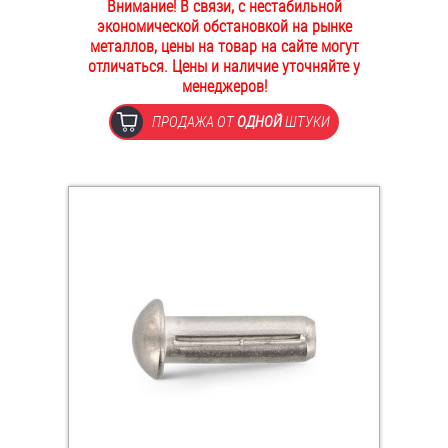
Внимание! В связи, с нестабильной
ОПЛАТА И ДОСТАВКА
экономической обстановкой на рынке
Втулки
металлов, цены на товар на сайте могут
отличаться. Цены и наличие уточняйте у
НАШИ МАГАЗИНЫ
Гайки
менеджеров!
ПРОДАЖА ОТ
ОДНОЙ
ШТУКИ
Дюбели
Дюймовый крепёж
Заклепки (Гайки-Заклепки)
Инструмент
Крюки, кольца с метрической резьбой
Крюки, кольца с шурупной резьбой