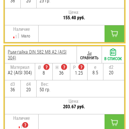
36
20
23 гр.
Цена:
155.40 руб.
Наличие
Мало
Рым-гайка DIN 582 М8 А2 (AISI
304)
СРАВНИТЬ
В СПИСОК
Материал
e
d2
Ø
?
H
?
P
?
А2 (AISI 304)
8.5
20
8
36
1.25
d3
d4
Вес:
36
20
50 гр.
Цена:
203.67 руб.
Наличие