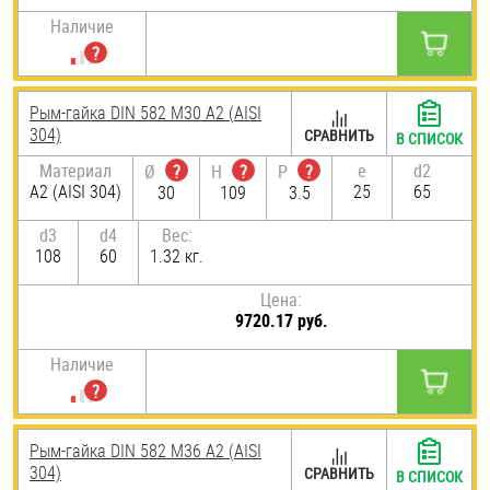
Наличие
Рым-гайка DIN 582 М30 А2 (AISI
304)
СРАВНИТЬ
В СПИСОК
Материал
e
d2
Ø
?
H
?
P
?
А2 (AISI 304)
25
65
30
109
3.5
d3
d4
Вес:
108
60
1.32 кг.
Цена:
9720.17 руб.
Наличие
Рым-гайка DIN 582 М36 А2 (AISI
304)
СРАВНИТЬ
В СПИСОК