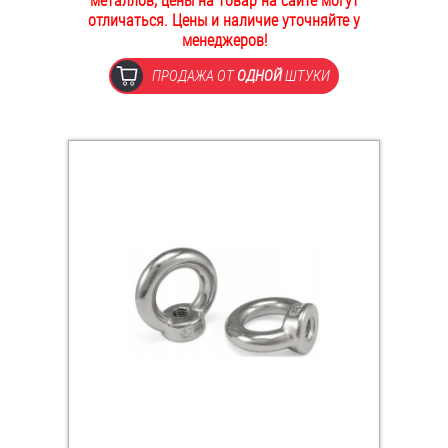
металлов, цены на товар на сайте могут
отличаться. Цены и наличие уточняйте у
ОПЛАТА И ДОСТАВКА
Втулки
менеджеров!
НАШИ МАГАЗИНЫ
ПРОДАЖА ОТ
ОДНОЙ
ШТУКИ
Гайки
Дюбели
Дюймовый крепёж
Заклепки (Гайки-Заклепки)
Инструмент
Крюки, кольца с метрической резьбой
Крюки, кольца с шурупной резьбой