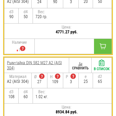
А2 (AISI 304)
20
50
24
90
3
d3
d4
Вес:
90
50
720 гр.
Цена:
4771.27 руб.
Наличие
Рым-гайка DIN 582 М27 А2 (AISI
304)
СРАВНИТЬ
В СПИСОК
Материал
e
d2
Ø
?
H
?
P
?
А2 (AISI 304)
25
65
27
109
3
d3
d4
Вес:
108
60
1.02 кг.
Цена:
8934.84 руб.