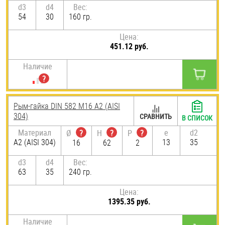
d3
d4
Вес:
54
30
160 гр.
Цена:
451.12 руб.
Наличие
Рым-гайка DIN 582 М16 А2 (AISI
304)
СРАВНИТЬ
В СПИСОК
Материал
e
d2
Ø
?
H
?
P
?
А2 (AISI 304)
13
35
16
62
2
d3
d4
Вес:
63
35
240 гр.
Цена:
1395.35 руб.
Наличие