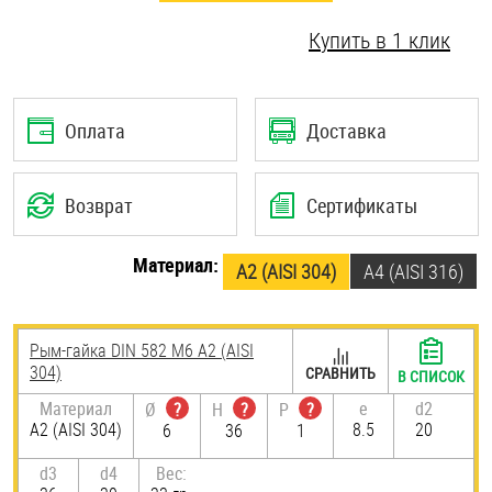
Шплинты
Купить в 1 клик
Штифты и пальцы
Оплата
Доставка
Возврат
Сертификаты
Материал:
А2 (AISI 304)
A4 (AISI 316)
Рым-гайка DIN 582 М6 А2 (AISI
304)
СРАВНИТЬ
В СПИСОК
Материал
e
d2
Ø
?
H
?
P
?
А2 (AISI 304)
8.5
20
6
36
1
d3
d4
Вес: