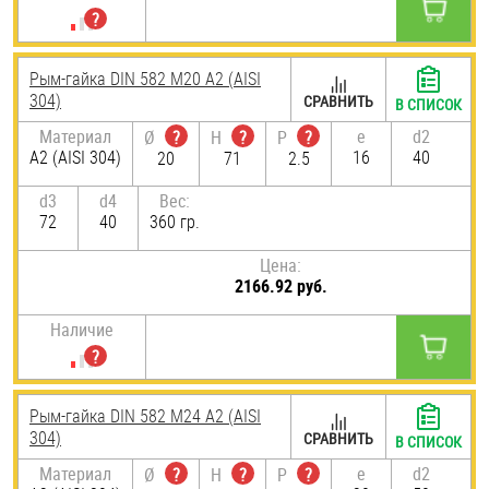
Рым-гайка DIN 582 М20 А2 (AISI
304)
СРАВНИТЬ
В СПИСОК
Материал
e
d2
Ø
?
H
?
P
?
А2 (AISI 304)
16
40
20
71
2.5
d3
d4
Вес:
72
40
360 гр.
Цена:
2166.92 руб.
Наличие
Рым-гайка DIN 582 М24 А2 (AISI
304)
СРАВНИТЬ
В СПИСОК
Материал
e
d2
Ø
?
H
?
P
?