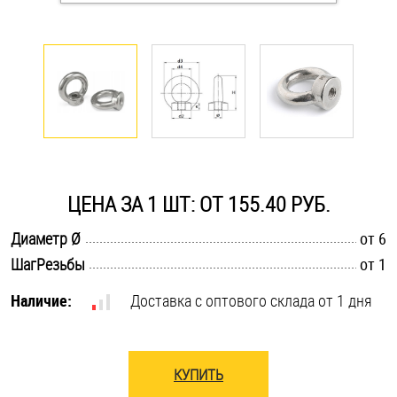
Оснастка и аксессуары для яхт
Пробки
Саморезы и шурупы
Стопорные кольца
ЦЕНА ЗА 1 ШТ: ОТ 155.40 РУБ.
.............................................................................................................
Диаметр Ø
от 6
Такелаж
.............................................................................................................
ШагРезьбы
от 1
Хомуты
Наличие:
Доставка с оптового склада от 1 дня
Шайбы
КУПИТЬ
Шпильки