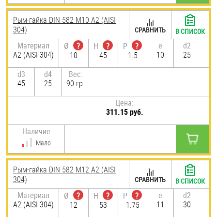
Рым-гайка DIN 582 М10 А2 (AISI
304)
СРАВНИТЬ
В СПИСОК
Материал
e
d2
Ø
?
H
?
P
?
А2 (AISI 304)
10
25
10
45
1.5
d3
d4
Вес:
45
25
90 гр.
Цена:
311.15 руб.
Наличие
Мало
Рым-гайка DIN 582 М12 А2 (AISI
304)
СРАВНИТЬ
В СПИСОК
Материал
e
d2
Ø
?
H
?
P
?
А2 (AISI 304)
11
30
12
53
1.75