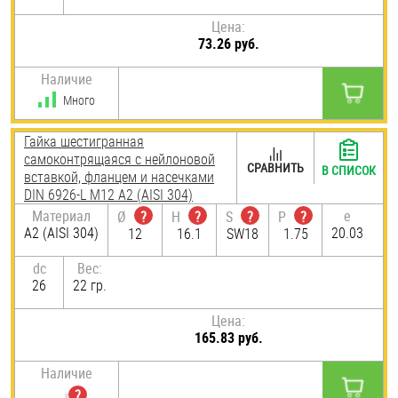
Цена:
73.26 руб.
Наличие
Много
Гайка шестигранная
самоконтрящаяся с нейлоновой
СРАВНИТЬ
В СПИСОК
вставкой, фланцем и насечками
DIN 6926-L М12 А2 (AISI 304)
Материал
e
Ø
?
H
?
S
?
P
?
А2 (AISI 304)
20.03
12
16.1
SW18
1.75
dc
Вес:
26
22 гр.
Цена:
165.83 руб.
Наличие