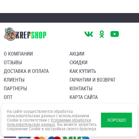
О КОМПАНИИ
АКЦИИ
ОТЗЫВЫ
СКИДКИ
ДОСТАВКА И ОПЛАТА
КАК КУПИТЬ
КЛИЕНТЫ
ГАРАНТИИ И ВОЗВРАТ
ПАРТНЕРЫ
КОНТАКТЫ
ОПТ
КАРТА САЙТА
Пользовательское соглашение
Политика в отношении обработки персональных данных
На сайте осуществляется обработка
Согласие посетителя сайта на обработку персональных данны
пользовательских данных с использованием
Cookie в соответствии с
Условиями обработки
ХОРОШО
пользовательских данных
. Вы можете запретить
сохранение Cookie в настройках своего браузера.