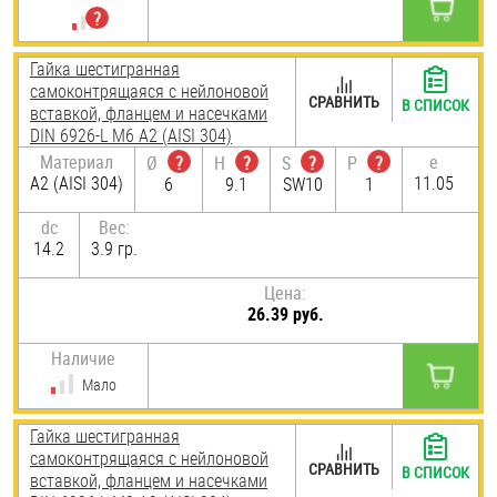
Гайка шестигранная
самоконтрящаяся с нейлоновой
СРАВНИТЬ
В СПИСОК
вставкой, фланцем и насечками
DIN 6926-L М6 А2 (AISI 304)
Материал
e
Ø
?
H
?
S
?
P
?
А2 (AISI 304)
11.05
6
9.1
SW10
1
dc
Вес:
14.2
3.9 гр.
Цена:
26.39 руб.
Наличие
Мало
Гайка шестигранная
самоконтрящаяся с нейлоновой
СРАВНИТЬ
В СПИСОК
вставкой, фланцем и насечками