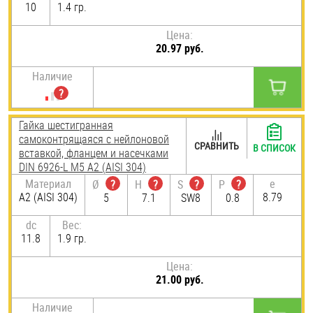
10
1.4 гр.
Цена:
20.97 руб.
Наличие
Гайка шестигранная
самоконтрящаяся с нейлоновой
СРАВНИТЬ
В СПИСОК
вставкой, фланцем и насечками
DIN 6926-L М5 А2 (AISI 304)
Материал
e
Ø
?
H
?
S
?
P
?
А2 (AISI 304)
8.79
5
7.1
SW8
0.8
dc
Вес:
11.8
1.9 гр.
Цена:
21.00 руб.
Наличие