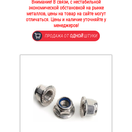
Внимание! В связи, с нестабильной
ОПЛАТА И ДОСТАВКА
экономической обстановкой на рынке
Втулки
металлов, цены на товар на сайте могут
отличаться. Цены и наличие уточняйте у
НАШИ МАГАЗИНЫ
Гайки
менеджеров!
ПРОДАЖА ОТ
ОДНОЙ
ШТУКИ
Дюбели
Дюймовый крепёж
Заклепки (Гайки-Заклепки)
Инструмент
Крюки, кольца с метрической резьбой
Крюки, кольца с шурупной резьбой