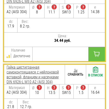
DIN 6926-L М8 А2 (AISI 304)
Материал
e
Ø
?
H
?
S
?
P
?
А2 (AISI 304)
14.38
8
11.1
SW13
1.25
dc
Вес:
17.9
8.2 гр.
Цена:
34.44 руб.
Наличие
Достаточно
Гайка шестигранная
самоконтрящаяся с нейлоновой
СРАВНИТЬ
В СПИСОК
вставкой, фланцем и насечками
DIN 6926-L М10 А2 (AISI 304)
Материал
e
Ø
?
H
?
S
?
P
?
А2 (AISI 304)
16.64
10
13.5
SW15
1.5
dc
Вес:
21.8
12.7 гр.