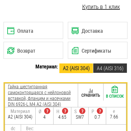
Купить в 1 клик
Шплинты
Штифты и пальцы
Оплата
Доставка
Возврат
Сертификаты
Материал:
А2 (AISI 304)
A4 (AISI 316)
Гайка шестигранная
самоконтрящаяся с нейлоновой
СРАВНИТЬ
В СПИСОК
вставкой, фланцем и насечками
DIN 6926-L М4 А2 (AISI 304)
Материал
e
Ø
?
H
?
S
?
P
?
А2 (AISI 304)
7.66
4
4.65
SW7
0.7
dc
Вес: