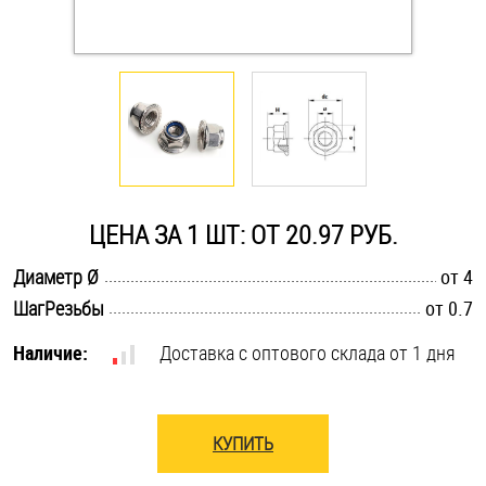
Оснастка и аксессуары для яхт
Пробки
Саморезы и шурупы
ЦЕНА ЗА 1 ШТ: ОТ 20.97 РУБ.
Стопорные кольца
.............................................................................................................
Диаметр Ø
от 4
.............................................................................................................
ШагРезьбы
от 0.7
Такелаж
Наличие:
Доставка с оптового склада от 1 дня
Хомуты
Шайбы
КУПИТЬ
Шпильки