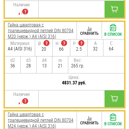
Наличие
Гайка швартовая с
трапециевидной петлей DIN 80704
СРАВНИТЬ
В СПИСОК
М20 (нерж.) A4 (AISI 316)
Материал
A
C
Ø
?
H
?
P
?
A4 (AISI 316)
32
64
20
66
2.5
d2
d3
d4
m
Вес:
36
28
13
21
265 гр.
Цена:
4831.37 руб.
Наличие
Гайка швартовая с
трапециевидной петлей DIN 80704
СРАВНИТЬ
В СПИСОК
М24 (нерж.) A4 (AISI 316)