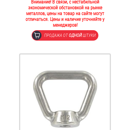
Внимание! В связи, с нестабильной
ОПЛАТА И ДОСТАВКА
экономической обстановкой на рынке
Втулки
металлов, цены на товар на сайте могут
отличаться. Цены и наличие уточняйте у
НАШИ МАГАЗИНЫ
Гайки
менеджеров!
ПРОДАЖА ОТ
ОДНОЙ
ШТУКИ
Дюбели
Дюймовый крепёж
Заклепки (Гайки-Заклепки)
Инструмент
Крюки, кольца с метрической резьбой
Крюки, кольца с шурупной резьбой