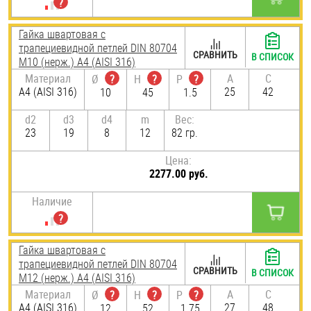
Гайка швартовая с
трапециевидной петлей DIN 80704
СРАВНИТЬ
В СПИСОК
М10 (нерж.) A4 (AISI 316)
Материал
A
C
Ø
?
H
?
P
?
A4 (AISI 316)
25
42
10
45
1.5
d2
d3
d4
m
Вес:
23
19
8
12
82 гр.
Цена:
2277.00 руб.
Наличие
Гайка швартовая с
трапециевидной петлей DIN 80704
СРАВНИТЬ
В СПИСОК
М12 (нерж.) A4 (AISI 316)
Материал
A
C
Ø
?
H
?
P
?
A4 (AISI 316)
27
48
12
52
1.75