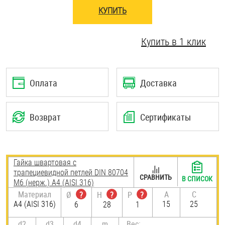
КУПИТЬ
Шплинты
Штифты и пальцы
Купить в 1 клик
Оплата
Доставка
Возврат
Сертификаты
Гайка швартовая с
трапециевидной петлей DIN 80704
СРАВНИТЬ
В СПИСОК
М6 (нерж.) A4 (AISI 316)
Материал
A
C
Ø
?
H
?
P
?
A4 (AISI 316)
15
25
6
28
1
d2
d3
d4
m
Вес: