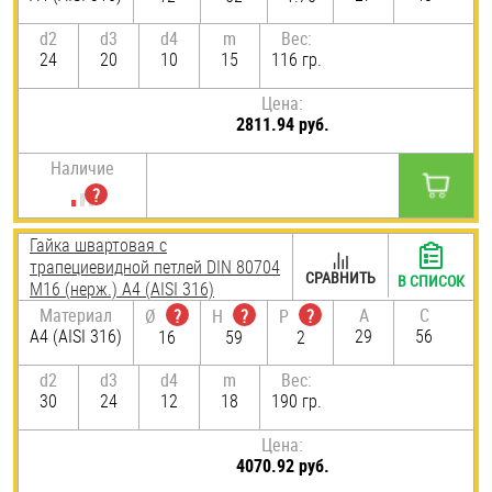
d2
d3
d4
m
Вес:
24
20
10
15
116 гр.
Цена:
2811.94 руб.
Наличие
Гайка швартовая с
трапециевидной петлей DIN 80704
СРАВНИТЬ
В СПИСОК
М16 (нерж.) A4 (AISI 316)
Материал
A
C
Ø
?
H
?
P
?
A4 (AISI 316)
29
56
16
59
2
d2
d3
d4
m
Вес:
30
24
12
18
190 гр.
Цена:
4070.92 руб.