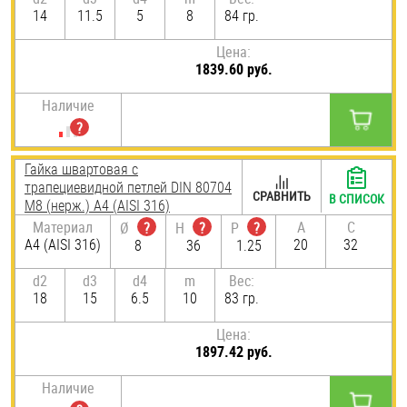
14
11.5
5
8
84 гр.
Цена:
1839.60 руб.
Наличие
Гайка швартовая с
трапециевидной петлей DIN 80704
СРАВНИТЬ
В СПИСОК
М8 (нерж.) A4 (AISI 316)
Материал
A
C
Ø
?
H
?
P
?
A4 (AISI 316)
20
32
8
36
1.25
d2
d3
d4
m
Вес:
18
15
6.5
10
83 гр.
Цена:
1897.42 руб.
Наличие