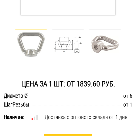
Оснастка и аксессуары для яхт
Пробки
Саморезы и шурупы
Стопорные кольца
ЦЕНА ЗА 1 ШТ: ОТ 1839.60 РУБ.
Такелаж
.............................................................................................................
Диаметр Ø
от 6
Хомуты
.............................................................................................................
ШагРезьбы
от 1
Шайбы
Наличие:
Доставка с оптового склада от 1 дня
Шпильки