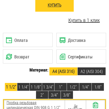
КУПИТЬ
Шплинты
Штифты и пальцы
Купить в 1 клик
Оплата
Доставка
Возврат
Сертификаты
Материал:
A4 (AISI 316)
А2 (AISI 304)
1 1/2"
1 1/4"
1 1/8"
1 3/4"
1"
1/2"
1/4"
1/8"
2"
3/4"
3/8"
Пробка резьбовая
цилиндрическая DIN 908 G 1 1/2"