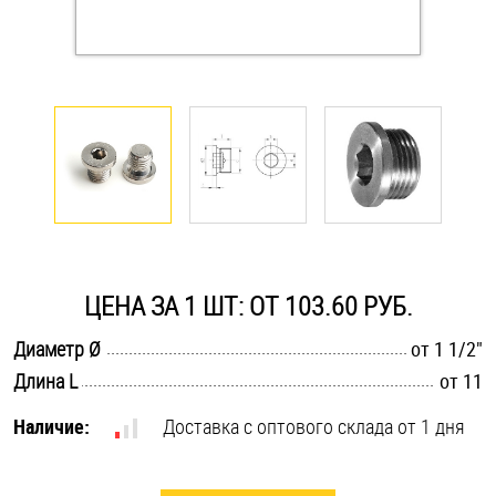
Оснастка и аксессуары для яхт
Пробки
Саморезы и шурупы
Стопорные кольца
ЦЕНА ЗА 1 ШТ: ОТ 103.60 РУБ.
Такелаж
.............................................................................................................
Диаметр Ø
от 1 1/2"
Хомуты
.............................................................................................................
Длина L
от 11
Шайбы
Наличие:
Доставка с оптового склада от 1 дня
Шпильки