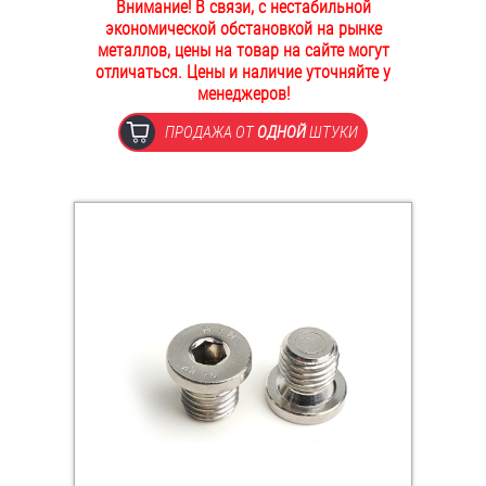
Внимание! В связи, с нестабильной
ОПЛАТА И ДОСТАВКА
экономической обстановкой на рынке
Втулки
металлов, цены на товар на сайте могут
отличаться. Цены и наличие уточняйте у
НАШИ МАГАЗИНЫ
Гайки
менеджеров!
ПРОДАЖА ОТ
ОДНОЙ
ШТУКИ
Дюбели
Дюймовый крепёж
Заклепки (Гайки-Заклепки)
Инструмент
Крюки, кольца с метрической резьбой
Крюки, кольца с шурупной резьбой