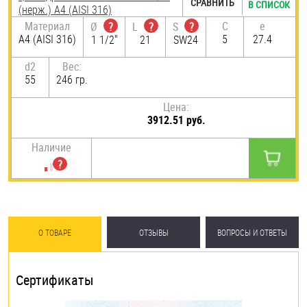
СРАВНИТЬ
В СПИСОК
(нерж.) A4 (AISI 316)
Материал
C
e
Ø
?
L
?
S
?
A4 (AISI 316)
5
27.4
1 1/2"
21
SW24
d2
Вес:
55
246 гр.
Цена:
3912.51 руб.
Наличие
О ТОВАРЕ
ОТЗЫВЫ
ВОПРОСЫ И ОТВЕТЫ
Сертификаты