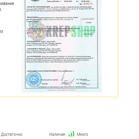
аривание
,
из
Достаточно
Наличие:
Много