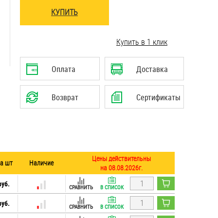
КУПИТЬ
..........................................................................
Купить в 1 клик
..........................................................................
Оплата
Доставка
Возврат
Сертификаты
Цены действительны
за шт
Наличие
на 08.08.2026г.
руб.
СРАВНИТЬ
В СПИСОК
руб.
СРАВНИТЬ
В СПИСОК