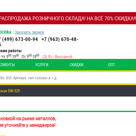
РАСПРОДАЖА РОЗНИЧНОГО СКЛАДА! НА ВСЁ 70% СКИДКА!!
ОСКВА
Заказать звонок
7 (499) 673-00-94
+7 (963) 670-48-
5
ремя работы
00
00
00
00
-Чт 9
-19
Пт 9
-18
Сб, Вс - Выходной
КЛИЕНТЫ
УСЛУГИ
СКИДКИ
ОПТ
ная DIN 929
ановкой на рынке металлов,
ие уточняйте у менеджеров!