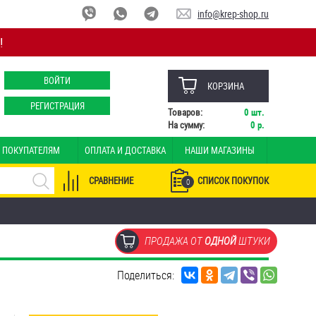
info@krep-shop.ru
!
ВОЙТИ
КОРЗИНА
РЕГИСТРАЦИЯ
Товаров:
0
шт.
На сумму:
0
р.
ПОКУПАТЕЛЯМ
ОПЛАТА И ДОСТАВКА
НАШИ МАГАЗИНЫ
СРАВНЕНИЕ
СПИСОК ПОКУПОК
0
ПРОДАЖА ОТ
ОДНОЙ
ШТУКИ
Поделиться: