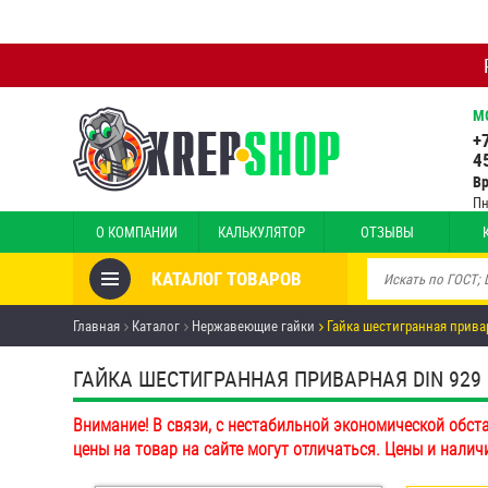
М
+
4
В
Пн
О КОМПАНИИ
КАЛЬКУЛЯТОР
ОТЗЫВЫ
КАТАЛОГ ТОВАРОВ
Товары со скидкой
Главная
Каталог
Нержавеющие гайки
Гайка шестигранная привар
Анкеры
ГАЙКА ШЕСТИГРАННАЯ ПРИВАРНАЯ DIN 929
Антивандальный крепёж,
Внимание! В связи, с нестабильной экономической обст
инструмент
цены на товар на сайте могут отличаться. Цены и налич
Болты и винты