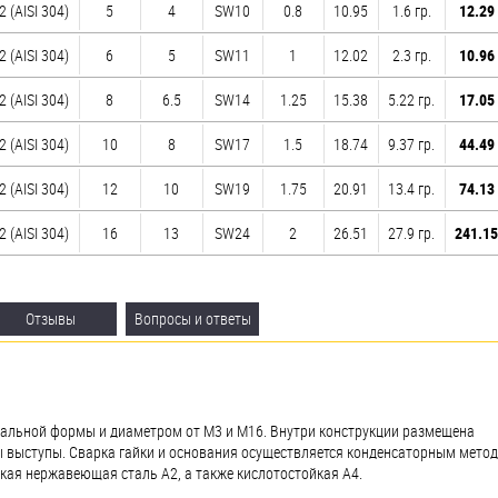
2 (AISI 304)
5
4
SW10
0.8
10.95
1.6 гр.
12.29 
2 (AISI 304)
6
5
SW11
1
12.02
2.3 гр.
10.96 
2 (AISI 304)
8
6.5
SW14
1.25
15.38
5.22 гр.
17.05 
2 (AISI 304)
10
8
SW17
1.5
18.74
9.37 гр.
44.49 
2 (AISI 304)
12
10
SW19
1.75
20.91
13.4 гр.
74.13 
2 (AISI 304)
16
13
SW24
2
26.51
27.9 гр.
241.15
Отзывы
Вопросы и ответы
ональной формы и диаметром от М3 и М16. Внутри конструкции размещена
ы выступы. Сварка гайки и основания осуществляется конденсаторным мето
кая нержавеющая сталь А2, а также кислотостойкая А4.