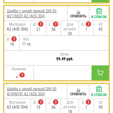
Шайба с одной лапкой DIN 93
Ф21(М20) А2 (AISI 304)
СРАВНИТЬ
В СПИСОК
Материал
Для
d2
Ø
?
L
?
S
?
резьбы
А2 (AISI 304)
42
21
36
1
20
Вес:
B
?
11 гр.
18
Цена:
59.49 руб.
Наличие
Шайба с одной лапкой DIN 93
Ф19(М18) А2 (AISI 304)
СРАВНИТЬ
В СПИСОК
Материал
Для
d2
Ø
?
L
?
S
?
резьбы
А2 (AISI 304)
40
19
36
1
18