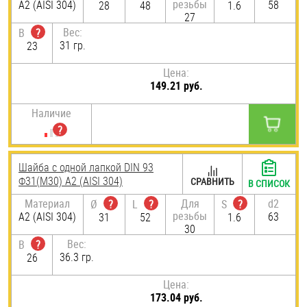
резьбы
А2 (AISI 304)
58
28
48
1.6
27
Вес:
B
?
31 гр.
23
Цена:
149.21 руб.
Наличие
Шайба с одной лапкой DIN 93
Ф31(М30) А2 (AISI 304)
СРАВНИТЬ
В СПИСОК
Материал
Для
d2
Ø
?
L
?
S
?
резьбы
А2 (AISI 304)
63
31
52
1.6
30
Вес:
B
?
36.3 гр.
26
Цена:
173.04 руб.