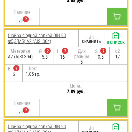
5.68 руб.
Наличие
Шайба с одной лапкой DIN 93
Ф5,3(М5) А2 (AISI 304)
СРАВНИТЬ
В СПИСОК
Материал
Для
d2
Ø
?
L
?
S
?
резьбы
А2 (AISI 304)
17
5.3
16
0.5
5
Вес:
B
?
1.05 гр.
6
Цена:
7.89 руб.
Наличие
Шайба с одной лапкой DIN 93