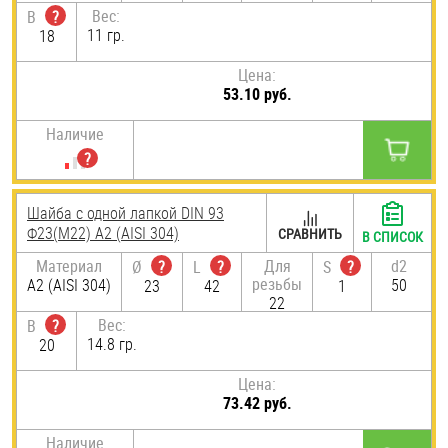
Вес:
B
?
11 гр.
18
Цена:
53.10 руб.
Наличие
Шайба с одной лапкой DIN 93
Ф23(М22) А2 (AISI 304)
СРАВНИТЬ
В СПИСОК
Материал
Для
d2
Ø
?
L
?
S
?
резьбы
А2 (AISI 304)
50
23
42
1
22
Вес:
B
?
14.8 гр.
20
Цена:
73.42 руб.
Наличие