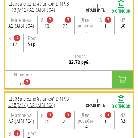
Шайба с одной лапкой DIN 93
Ф13(М12) А2 (AISI 304)
СРАВНИТЬ
В СПИСОК
Материал
Для
d2
Ø
?
L
?
S
?
резьбы
А2 (AISI 304)
30
13
28
1
12
Вес:
B
?
6 гр.
12
Цена:
33.73 руб.
Наличие
Шайба с одной лапкой DIN 93
Ф15(М14) А2 (AISI 304)
СРАВНИТЬ
В СПИСОК
Материал
Для
d2
Ø
?
L
?
S
?
резьбы
А2 (AISI 304)
33
15
28
1
14
Вес:
B
?