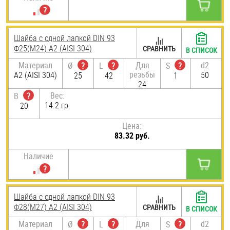
Шайба с одной лапкой DIN 93
Ф25(М24) А2 (AISI 304)
СРАВНИТЬ
В СПИСОК
Материал
Для
d2
Ø
?
L
?
S
?
резьбы
А2 (AISI 304)
50
25
42
1
24
Вес:
B
?
14.2 гр.
20
Цена:
83.32 руб.
Наличие
Шайба с одной лапкой DIN 93
Ф28(М27) А2 (AISI 304)
СРАВНИТЬ
В СПИСОК
Материал
Для
d2
Ø
?
L
?
S
?