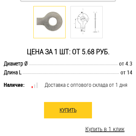
Оснастка и аксессуары для яхт
Пробки
Саморезы и шурупы
ЦЕНА ЗА 1 ШТ: ОТ 5.68 РУБ.
.............................................................................................................
Диаметр Ø
от 4.3
Стопорные кольца
.............................................................................................................
Длина L
от 14
Наличие:
Доставка с оптового склада от 1 дня
Такелаж
Хомуты
КУПИТЬ
Шайбы
Купить в 1 клик
Шпильки