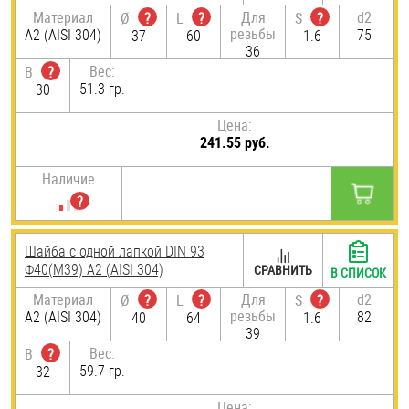
Материал
Для
d2
Ø
?
L
?
S
?
резьбы
А2 (AISI 304)
75
37
60
1.6
36
Вес:
B
?
51.3 гр.
30
Цена:
241.55 руб.
Наличие
Шайба с одной лапкой DIN 93
Ф40(М39) А2 (AISI 304)
СРАВНИТЬ
В СПИСОК
Материал
Для
d2
Ø
?
L
?
S
?
резьбы
А2 (AISI 304)
82
40
64
1.6
39
Вес:
B
?
59.7 гр.
32
Цена: