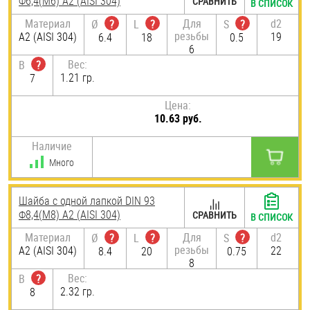
Ф6,4(М6) А2 (AISI 304)
СРАВНИТЬ
В СПИСОК
Материал
Для
d2
Ø
?
L
?
S
?
резьбы
А2 (AISI 304)
19
6.4
18
0.5
6
Вес:
B
?
1.21 гр.
7
Цена:
10.63 руб.
Наличие
Много
Шайба с одной лапкой DIN 93
Ф8,4(М8) А2 (AISI 304)
СРАВНИТЬ
В СПИСОК
Материал
Для
d2
Ø
?
L
?
S
?
резьбы
А2 (AISI 304)
22
8.4
20
0.75
8
Вес:
B
?
2.32 гр.
8