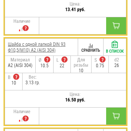
Цена:
13.41 руб.
Наличие
Шайба с одной лапкой DIN 93
Ф10,5(М10) А2 (AISI 304)
СРАВНИТЬ
В СПИСОК
Материал
Для
d2
Ø
?
L
?
S
?
резьбы
А2 (AISI 304)
26
10.5
22
0.75
10
Вес:
B
?
3.13 гр.
10
Цена:
16.50 руб.
Наличие