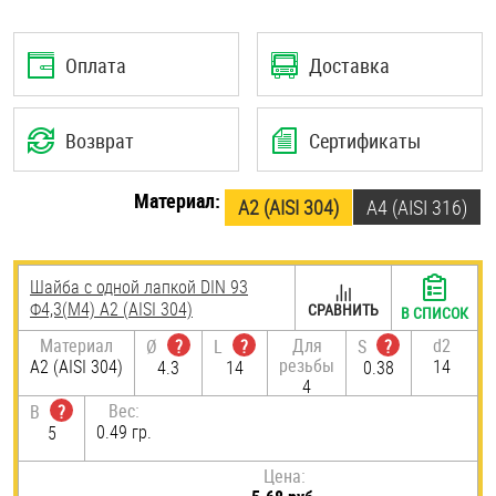
Шплинты
Оплата
Доставка
Штифты и пальцы
Возврат
Сертификаты
Материал:
А2 (AISI 304)
A4 (AISI 316)
Шайба с одной лапкой DIN 93
Ф4,3(М4) А2 (AISI 304)
СРАВНИТЬ
В СПИСОК
Материал
Для
d2
Ø
?
L
?
S
?
резьбы
А2 (AISI 304)
14
4.3
14
0.38
4
Вес:
B
?
0.49 гр.
5
Цена: