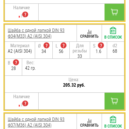
Наличие
Шайба с одной лапкой DIN 93
Ф34(М33) А2 (AISI 304)
СРАВНИТЬ
В СПИСОК
Материал
Для
d2
Ø
?
L
?
S
?
резьбы
А2 (AISI 304)
68
34
56
1.6
33
Вес:
B
?
42 гр.
28
Цена:
205.32 руб.
Наличие
Шайба с одной лапкой DIN 93
Ф37(М36) А2 (AISI 304)
СРАВНИТЬ
В СПИСОК