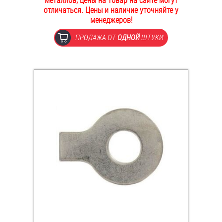
металлов, цены на товар на сайте могут
отличаться. Цены и наличие уточняйте у
ОПЛАТА И ДОСТАВКА
Втулки
менеджеров!
НАШИ МАГАЗИНЫ
ПРОДАЖА ОТ
ОДНОЙ
ШТУКИ
Гайки
Дюбели
Дюймовый крепёж
Заклепки (Гайки-Заклепки)
Инструмент
Крюки, кольца с метрической резьбой
Крюки, кольца с шурупной резьбой