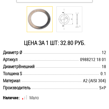
Оснастка и аксессуары для яхт
Пробки
Саморезы и шурупы
ЦЕНА ЗА 1 ШТ: 32.80 РУБ.
.............................................................................................................
Диаметр Ø
12
Стопорные кольца
.............................................................................................................
Артикул
0988212 18 01
.............................................................................................................
ДиаметрВнешний
18
Такелаж
.............................................................................................................
Толщина S
0.1
.............................................................................................................
Материал
А2 (AISI 304)
Хомуты
.............................................................................................................
Производитель
S+P
Шайбы
Наличие:
Мало
Шпильки