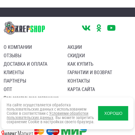
О КОМПАНИИ
АКЦИИ
ОТЗЫВЫ
СКИДКИ
ДОСТАВКА И ОПЛАТА
КАК КУПИТЬ
КЛИЕНТЫ
ГАРАНТИИ И ВОЗВРАТ
ПАРТНЕРЫ
КОНТАКТЫ
ОПТ
КАРТА САЙТА
Пользовательское соглашение
Политика в отношении обработки персональных данных
На сайте осуществляется обработка
Согласие посетителя сайта на обработку персональных данны
пользовательских данных с использованием
Cookie в соответствии с
Условиями обработки
ХОРОШО
пользовательских данных
. Вы можете запретить
сохранение Cookie в настройках своего браузера.