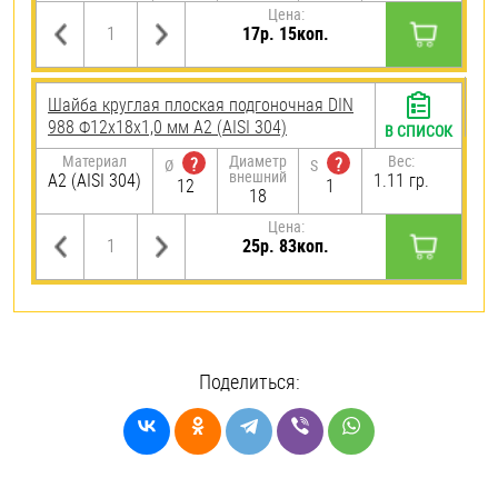
Цена:
17р. 15коп.
Шайба круглая плоская подгоночная DIN
988 Ф12х18х1,0 мм А2 (AISI 304)
В СПИСОК
Материал
Диаметр
Вес:
?
?
Ø
S
внешний
А2 (AISI 304)
1.11 гр.
12
1
18
Цена:
25р. 83коп.
Поделиться: