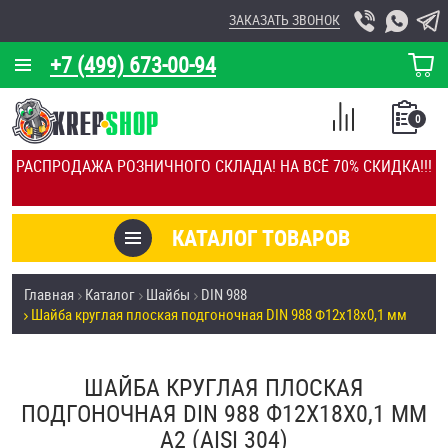
ЗАКАЗАТЬ ЗВОНОК
+7 (499) 673-00-94
КОРЗИНА
О КОМПАНИИ
0
СПИСОК
КАЛЬКУЛЯТОР
СРАВНЕНИЕ
РАСПРОДАЖА РОЗНИЧНОГО СКЛАДА! НА ВСЁ 70% СКИДКА!!!
ПОКУПОК
ОТЗЫВЫ
КАТАЛОГ ТОВАРОВ
КЛИЕНТЫ
Товары со скидкой
Главная
Каталог
Шайбы
DIN 988
УСЛУГИ
Шайба круглая плоская подгоночная DIN 988 Ф12х18х0,1 мм
Анкеры
СКИДКИ
Антивандальный крепёж, инструмент
ШАЙБА КРУГЛАЯ ПЛОСКАЯ
ОПТ
ПОДГОНОЧНАЯ DIN 988 Ф12Х18Х0,1 ММ
ПОКУПАТЕЛЯМ
А2 (AISI 304)
Болты и винты