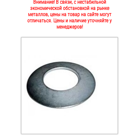
Внимание! В связи, с нестабильной
ОПЛАТА И ДОСТАВКА
экономической обстановкой на рынке
Втулки
металлов, цены на товар на сайте могут
отличаться. Цены и наличие уточняйте у
НАШИ МАГАЗИНЫ
Гайки
менеджеров!
Дюбели
Дюймовый крепёж
Заклепки (Гайки-Заклепки)
Инструмент
Крюки, кольца с метрической резьбой
Крюки, кольца с шурупной резьбой