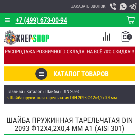
ЗАКАЗАТЬ ЗВОНОК
+7 (499) 673-00-94
КОРЗИНА
О КОМПАНИИ
0
СПИСОК
КАЛЬКУЛЯТОР
СРАВНЕНИЕ
РАСПРОДАЖА РОЗНИЧНОГО СКЛАДА! НА ВСЁ 70% СКИДКА!!!
ПОКУПОК
ОТЗЫВЫ
КАТАЛОГ ТОВАРОВ
КЛИЕНТЫ
Товары со скидкой
Главная
Каталог
Шайбы
DIN 2093
УСЛУГИ
Шайба пружинная тарельчатая DIN 2093 Ф12х4,2х0,4 мм
Анкеры
СКИДКИ
Антивандальный крепёж, инструмент
ШАЙБА ПРУЖИННАЯ ТАРЕЛЬЧАТАЯ DIN
ОПТ
2093 Ф12Х4,2Х0,4 ММ А1 (AISI 301)
ПОКУПАТЕЛЯМ
Болты и винты