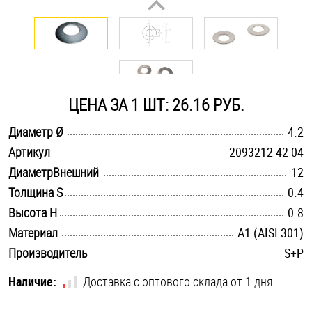
Оснастка и аксессуары для яхт
Пробки
ЦЕНА ЗА 1 ШТ: 26.16 РУБ.
Саморезы и шурупы
.............................................................................................................
Диаметр Ø
4.2
.............................................................................................................
Артикул
2093212 42 04
Стопорные кольца
.............................................................................................................
ДиаметрВнешний
12
.............................................................................................................
Толщина S
0.4
Такелаж
.............................................................................................................
Высота H
0.8
.............................................................................................................
Материал
А1 (AISI 301)
Хомуты
.............................................................................................................
Производитель
S+P
Шайбы
Наличие:
Доставка с оптового склада от 1 дня
Шпильки