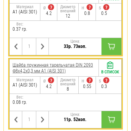
Материал
Диаметр
?
?
?
Ø
H
S
внешний
А1 (AISI 301)
4.2
0.8
0.5
12
Вес:
0.37 гр.
Цена:
33р. 73коп.
Шайба пружинная тарельчатая DIN 2093
Ф8х4,2х0,3 мм А1 (AISI 301)
В СПИСОК
Материал
Диаметр
?
?
?
Ø
H
S
внешний
А1 (AISI 301)
4.2
0.55
0.3
8
Вес:
0.08 гр.
Цена:
11р. 52коп.