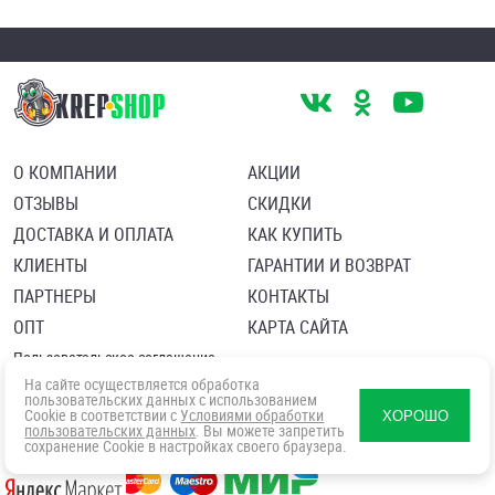
О КОМПАНИИ
АКЦИИ
ОТЗЫВЫ
СКИДКИ
ДОСТАВКА И ОПЛАТА
КАК КУПИТЬ
КЛИЕНТЫ
ГАРАНТИИ И ВОЗВРАТ
ПАРТНЕРЫ
КОНТАКТЫ
ОПТ
КАРТА САЙТА
Пользовательское соглашение
Политика в отношении обработки персональных данных
На сайте осуществляется обработка
Согласие посетителя сайта на обработку персональных данны
пользовательских данных с использованием
Cookie в соответствии с
Условиями обработки
ХОРОШО
пользовательских данных
. Вы можете запретить
сохранение Cookie в настройках своего браузера.