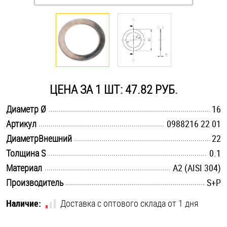
Оснастка и аксессуары для яхт
Пробки
Саморезы и шурупы
ЦЕНА ЗА 1 ШТ: 47.82 РУБ.
.............................................................................................................
Диаметр Ø
16
Стопорные кольца
.............................................................................................................
Артикул
0988216 22 01
.............................................................................................................
ДиаметрВнешний
22
Такелаж
.............................................................................................................
Толщина S
0.1
.............................................................................................................
Материал
А2 (AISI 304)
Хомуты
.............................................................................................................
Производитель
S+P
Шайбы
Наличие:
Доставка с оптового склада от 1 дня
Шпильки