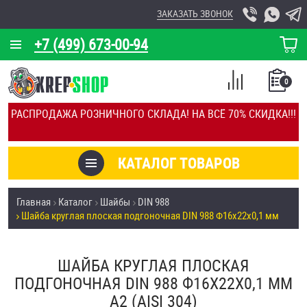
ЗАКАЗАТЬ ЗВОНОК
+7 (499) 673-00-94
КОРЗИНА
О КОМПАНИИ
0
СПИСОК
КАЛЬКУЛЯТОР
СРАВНЕНИЕ
РАСПРОДАЖА РОЗНИЧНОГО СКЛАДА! НА ВСЁ 70% СКИДКА!!!
ПОКУПОК
ОТЗЫВЫ
КАТАЛОГ ТОВАРОВ
КЛИЕНТЫ
Товары со скидкой
Главная
Каталог
Шайбы
DIN 988
УСЛУГИ
Шайба круглая плоская подгоночная DIN 988 Ф16х22х0,1 мм
Анкеры
СКИДКИ
Антивандальный крепёж, инструмент
ШАЙБА КРУГЛАЯ ПЛОСКАЯ
ОПТ
ПОДГОНОЧНАЯ DIN 988 Ф16Х22Х0,1 ММ
ПОКУПАТЕЛЯМ
А2 (AISI 304)
Болты и винты