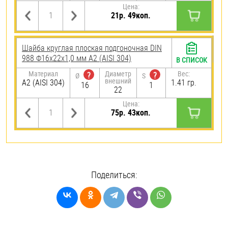
Цена:
21р. 49коп.
Шайба круглая плоская подгоночная DIN
988 Ф16х22х1,0 мм А2 (AISI 304)
В СПИСОК
Материал
Диаметр
Вес:
?
?
Ø
S
внешний
А2 (AISI 304)
1.41 гр.
16
1
22
Цена:
75р. 43коп.
Поделиться: