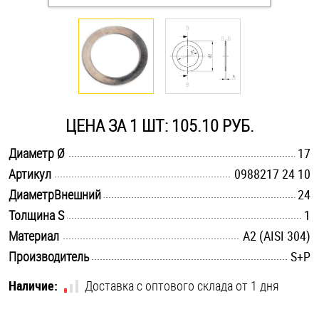
Оснастка и аксессуары для яхт
Пробки
Саморезы и шурупы
ЦЕНА ЗА 1 ШТ: 105.10 РУБ.
.............................................................................................................
Диаметр Ø
17
Стопорные кольца
.............................................................................................................
Артикул
0988217 24 10
.............................................................................................................
ДиаметрВнешний
24
Такелаж
.............................................................................................................
Толщина S
1
.............................................................................................................
Материал
А2 (AISI 304)
Хомуты
.............................................................................................................
Производитель
S+P
Шайбы
Наличие:
Доставка с оптового склада от 1 дня
Шпильки