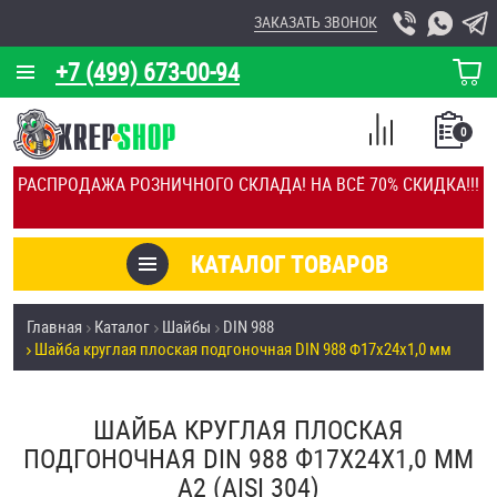
ЗАКАЗАТЬ ЗВОНОК
+7 (499) 673-00-94
КОРЗИНА
О КОМПАНИИ
0
СПИСОК
КАЛЬКУЛЯТОР
СРАВНЕНИЕ
РАСПРОДАЖА РОЗНИЧНОГО СКЛАДА! НА ВСЁ 70% СКИДКА!!!
ПОКУПОК
ОТЗЫВЫ
КАТАЛОГ ТОВАРОВ
КЛИЕНТЫ
Товары со скидкой
Главная
Каталог
Шайбы
DIN 988
УСЛУГИ
Шайба круглая плоская подгоночная DIN 988 Ф17х24х1,0 мм
Анкеры
СКИДКИ
Антивандальный крепёж, инструмент
ШАЙБА КРУГЛАЯ ПЛОСКАЯ
ОПТ
ПОДГОНОЧНАЯ DIN 988 Ф17Х24Х1,0 ММ
ПОКУПАТЕЛЯМ
А2 (AISI 304)
Болты и винты