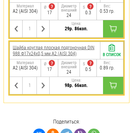
Материал
Диаметр
Вес:
?
?
Ø
S
внешний
А2 (AISI 304)
0.53 гр.
17
0.3
24
Цена:
29р. 86коп.
Шайба круглая плоская подгоночная DIN
988 Ф17х24х0,5 мм А2 (AISI 304)
В СПИСОК
Материал
Диаметр
Вес:
?
?
Ø
S
внешний
А2 (AISI 304)
0.89 гр.
17
0.5
24
Цена:
98р. 66коп.
Поделиться: