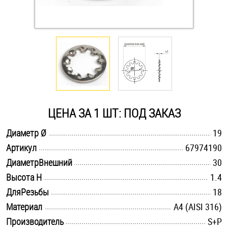
Оснастка и аксессуары для яхт
Пробки
Саморезы и шурупы
ЦЕНА ЗА 1 ШТ: ПОД ЗАКАЗ
Стопорные кольца
.............................................................................................................
Диаметр Ø
19
.............................................................................................................
Артикул
67974190
Такелаж
.............................................................................................................
ДиаметрВнешний
30
Хомуты
.............................................................................................................
Высота H
1.4
.............................................................................................................
ДляРезьбы
18
Шайбы
.............................................................................................................
Материал
A4 (AISI 316)
Шпильки
.............................................................................................................
Производитель
S+P