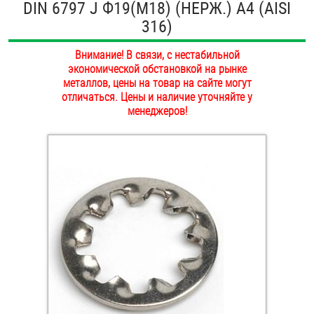
DIN 6797 J Ф19(М18) (НЕРЖ.) A4 (AISI
ОПЛАТА И ДОСТАВКА
316)
Втулки
НАШИ МАГАЗИНЫ
Внимание! В связи, с нестабильной
Гайки
экономической обстановкой на рынке
металлов, цены на товар на сайте могут
Дюбели
отличаться. Цены и наличие уточняйте у
менеджеров!
Дюймовый крепёж
Заклепки (Гайки-Заклепки)
Инструмент
Крюки, кольца с метрической резьбой
Крюки, кольца с шурупной резьбой