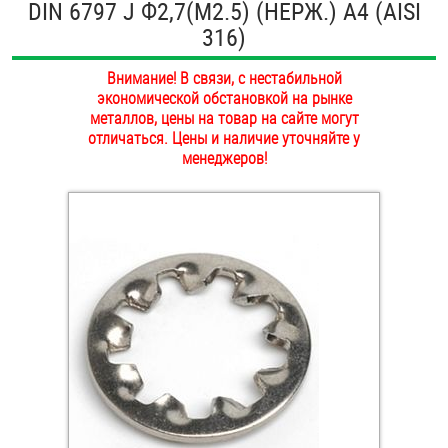
DIN 6797 J Ф2,7(М2.5) (НЕРЖ.) A4 (AISI
ОПЛАТА И ДОСТАВКА
316)
Втулки
НАШИ МАГАЗИНЫ
Внимание! В связи, с нестабильной
Гайки
экономической обстановкой на рынке
металлов, цены на товар на сайте могут
Дюбели
отличаться. Цены и наличие уточняйте у
менеджеров!
Дюймовый крепёж
Заклепки (Гайки-Заклепки)
Инструмент
Крюки, кольца с метрической резьбой
Крюки, кольца с шурупной резьбой