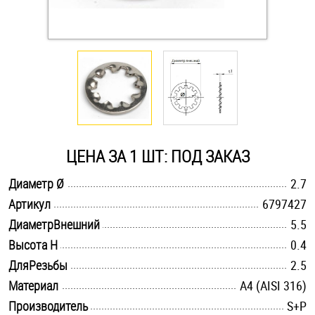
Оснастка и аксессуары для яхт
Пробки
Саморезы и шурупы
ЦЕНА ЗА 1 ШТ: ПОД ЗАКАЗ
Стопорные кольца
.............................................................................................................
Диаметр Ø
2.7
.............................................................................................................
Артикул
6797427
Такелаж
.............................................................................................................
ДиаметрВнешний
5.5
Хомуты
.............................................................................................................
Высота H
0.4
.............................................................................................................
ДляРезьбы
2.5
Шайбы
.............................................................................................................
Материал
A4 (AISI 316)
Шпильки
.............................................................................................................
Производитель
S+P