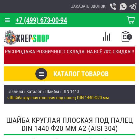
ЗАКАЗАТЬ ЗВОНОК
+7 (499) 673-00-94
КОРЗИНА
О КОМПАНИИ
0
СПИСОК
КАЛЬКУЛЯТОР
СРАВНЕНИЕ
РАСПРОДАЖА РОЗНИЧНОГО СКЛАДА! НА ВСЁ 70% СКИДКА!!!
ПОКУПОК
ОТЗЫВЫ
КАТАЛОГ ТОВАРОВ
КЛИЕНТЫ
Товары со скидкой
Главная
Каталог
Шайбы
DIN 1440
УСЛУГИ
Шайба круглая плоская под палец DIN 1440 Ф20 мм
Анкеры
СКИДКИ
Антивандальный крепёж, инструмент
ШАЙБА КРУГЛАЯ ПЛОСКАЯ ПОД ПАЛЕЦ
ОПТ
DIN 1440 Ф20 ММ А2 (AISI 304)
ПОКУПАТЕЛЯМ
Болты и винты