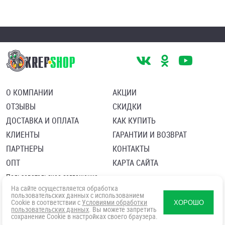
О КОМПАНИИ
АКЦИИ
ОТЗЫВЫ
СКИДКИ
ДОСТАВКА И ОПЛАТА
КАК КУПИТЬ
КЛИЕНТЫ
ГАРАНТИИ И ВОЗВРАТ
ПАРТНЕРЫ
КОНТАКТЫ
ОПТ
КАРТА САЙТА
Пользовательское соглашение
Политика в отношении обработки персональных данных
На сайте осуществляется обработка
Согласие посетителя сайта на обработку персональных данны
пользовательских данных с использованием
Cookie в соответствии с
Условиями обработки
ХОРОШО
пользовательских данных
. Вы можете запретить
сохранение Cookie в настройках своего браузера.