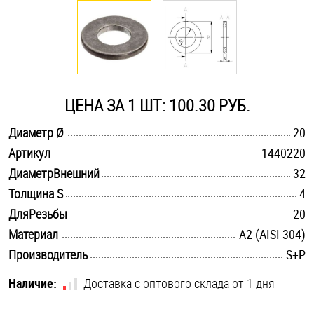
Оснастка и аксессуары для яхт
Пробки
ЦЕНА ЗА 1 ШТ: 100.30 РУБ.
Саморезы и шурупы
.............................................................................................................
Диаметр Ø
20
.............................................................................................................
Артикул
1440220
Стопорные кольца
.............................................................................................................
ДиаметрВнешний
32
.............................................................................................................
Толщина S
4
Такелаж
.............................................................................................................
ДляРезьбы
20
.............................................................................................................
Материал
А2 (AISI 304)
Хомуты
.............................................................................................................
Производитель
S+P
Шайбы
Наличие:
Доставка с оптового склада от 1 дня
Шпильки