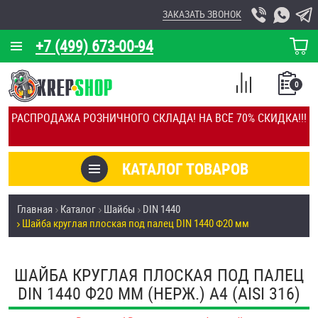
ЗАКАЗАТЬ ЗВОНОК
+7 (499) 673-00-94
КОРЗИНА
О КОМПАНИИ
0
СПИСОК
КАЛЬКУЛЯТОР
СРАВНЕНИЕ
РАСПРОДАЖА РОЗНИЧНОГО СКЛАДА! НА ВСЁ 70% СКИДКА!!!
ПОКУПОК
ОТЗЫВЫ
КАТАЛОГ ТОВАРОВ
КЛИЕНТЫ
Товары со скидкой
Главная
Каталог
Шайбы
DIN 1440
УСЛУГИ
Шайба круглая плоская под палец DIN 1440 Ф20 мм
Анкеры
СКИДКИ
Антивандальный крепёж, инструмент
ШАЙБА КРУГЛАЯ ПЛОСКАЯ ПОД ПАЛЕЦ
ОПТ
DIN 1440 Ф20 ММ (НЕРЖ.) A4 (AISI 316)
ПОКУПАТЕЛЯМ
Болты и винты