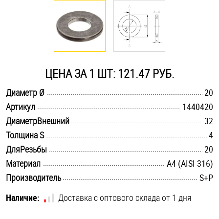
Оснастка и аксессуары для яхт
Пробки
ЦЕНА ЗА 1 ШТ: 121.47 РУБ.
Саморезы и шурупы
.............................................................................................................
Диаметр Ø
20
.............................................................................................................
Артикул
1440420
Стопорные кольца
.............................................................................................................
ДиаметрВнешний
32
.............................................................................................................
Толщина S
4
Такелаж
.............................................................................................................
ДляРезьбы
20
.............................................................................................................
Материал
A4 (AISI 316)
Хомуты
.............................................................................................................
Производитель
S+P
Шайбы
Наличие:
Доставка с оптового склада от 1 дня
Шпильки