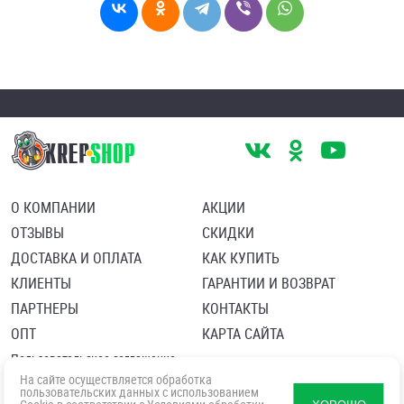
О КОМПАНИИ
АКЦИИ
ОТЗЫВЫ
СКИДКИ
ДОСТАВКА И ОПЛАТА
КАК КУПИТЬ
КЛИЕНТЫ
ГАРАНТИИ И ВОЗВРАТ
ПАРТНЕРЫ
КОНТАКТЫ
ОПТ
КАРТА САЙТА
Пользовательское соглашение
Политика в отношении обработки персональных данных
На сайте осуществляется обработка
Согласие посетителя сайта на обработку персональных данны
пользовательских данных с использованием