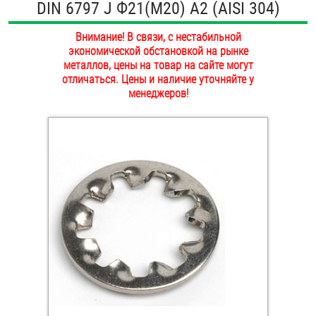
DIN 6797 J Ф21(М20) А2 (AISI 304)
ОПЛАТА И ДОСТАВКА
Втулки
Внимание! В связи, с нестабильной
НАШИ МАГАЗИНЫ
экономической обстановкой на рынке
Гайки
металлов, цены на товар на сайте могут
отличаться. Цены и наличие уточняйте у
Дюбели
менеджеров!
Дюймовый крепёж
Заклепки (Гайки-Заклепки)
Инструмент
Крюки, кольца с метрической резьбой
Крюки, кольца с шурупной резьбой