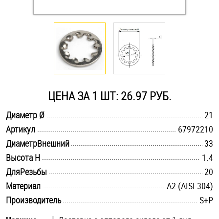
Оснастка и аксессуары для яхт
Пробки
Саморезы и шурупы
ЦЕНА ЗА 1 ШТ: 26.97 РУБ.
Стопорные кольца
.............................................................................................................
Диаметр Ø
21
.............................................................................................................
Артикул
67972210
.............................................................................................................
Такелаж
ДиаметрВнешний
33
.............................................................................................................
Высота H
1.4
Хомуты
.............................................................................................................
ДляРезьбы
20
.............................................................................................................
Материал
А2 (AISI 304)
Шайбы
.............................................................................................................
Производитель
S+P
Шпильки