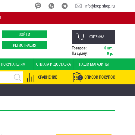
info@krep-shop.ru
!
ВОЙТИ
КОРЗИНА
РЕГИСТРАЦИЯ
Товаров:
0
шт.
На сумму:
0
р.
ПОКУПАТЕЛЯМ
ОПЛАТА И ДОСТАВКА
НАШИ МАГАЗИНЫ
СРАВНЕНИЕ
СПИСОК ПОКУПОК
0