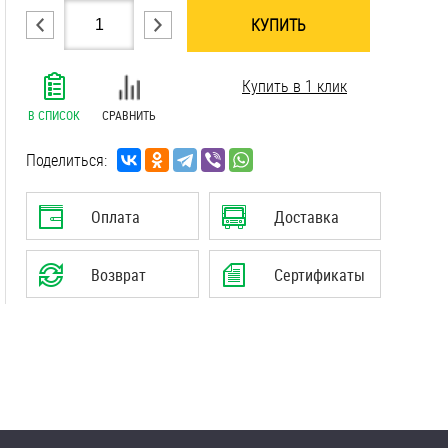
КУПИТЬ
.......................................................................
Купить в 1 клик
.......................................................................
.......................................................................
В СПИСОК
СРАВНИТЬ
.......................................................................
.......................................................................
Поделиться:
.......................................................................
.......................................................................
Оплата
Доставка
.......................................................................
.......................................................................
Возврат
Сертификаты