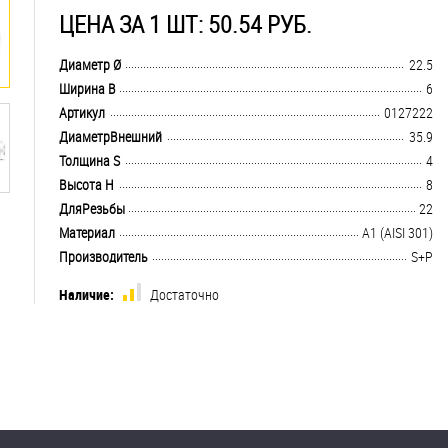
ЦЕНА ЗА 1 ШТ: 50.54 РУБ.
.................................................................................................................................
Диаметр Ø
22.5
.................................................................................................................................
Ширина B
6
.................................................................................................................................
Артикул
0127222
.................................................................................................................................
ДиаметрВнешний
35.9
.................................................................................................................................
Толщина S
4
.................................................................................................................................
Высота H
8
.................................................................................................................................
ДляРезьбы
22
.................................................................................................................................
Материал
А1 (AISI 301)
.................................................................................................................................
Производитель
S+P
Наличие:
Достаточно