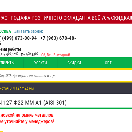
РАСПРОДАЖА РОЗНИЧНОГО СКЛАДА! НА ВСЁ 70% СКИДКА!!
ОСКВА
Заказать звонок
7 (499) 673-00-94
+7 (963) 670-48-
5
ремя работы
00
00
00
00
-Чт 9
-19
Пт 9
-18
Сб, Вс - Выходной
КЛИЕНТЫ
УСЛУГИ
СКИДКИ
ОПТ
стая DIN 127 Ф22 мм
27 Ф22 ММ А1 (AISI 301)
ановкой на рынке металлов,
ие уточняйте у менеджеров!