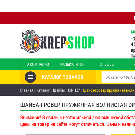
М
+
4
В
Пн
О КОМПАНИИ
КАЛЬКУЛЯТОР
ОТЗЫВЫ
КАТАЛОГ ТОВАРОВ
Товары со скидкой
Главная
Каталог
Шайбы
DIN 127
Шайба-гровер пружинная волни
Анкеры
ШАЙБА-ГРОВЕР ПРУЖИННАЯ ВОЛНИСТАЯ DIN 1
Антивандальный крепёж,
Внимание! В связи, с нестабильной экономической обст
инструмент
цены на товар на сайте могут отличаться. Цены и налич
Болты и винты