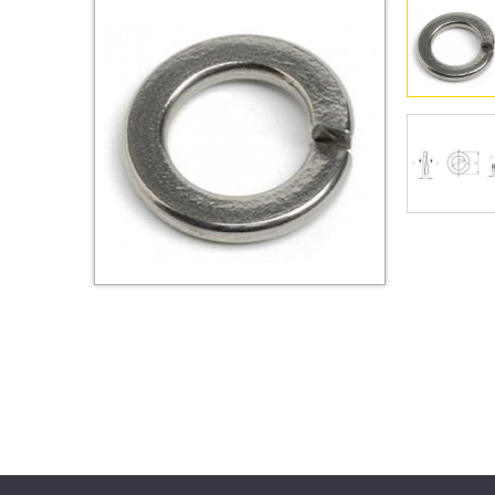
Втулки
Гайки
Дюбели
Дюймовый крепёж
Заклепки (Гайки-Заклепки)
Инструмент
Крюки, кольца с
метрической резьбой
Крюки, кольца с шурупной
резьбой
Оснастка и аксессуары для