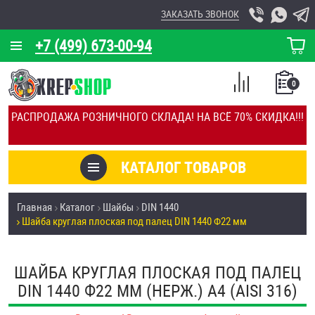
ЗАКАЗАТЬ ЗВОНОК
+7 (499) 673-00-94
КОРЗИНА
О КОМПАНИИ
0
СПИСОК
КАЛЬКУЛЯТОР
СРАВНЕНИЕ
РАСПРОДАЖА РОЗНИЧНОГО СКЛАДА! НА ВСЁ 70% СКИДКА!!!
ПОКУПОК
ОТЗЫВЫ
КАТАЛОГ ТОВАРОВ
КЛИЕНТЫ
Товары со скидкой
Главная
Каталог
Шайбы
DIN 1440
УСЛУГИ
Шайба круглая плоская под палец DIN 1440 Ф22 мм
Анкеры
СКИДКИ
Антивандальный крепёж, инструмент
ШАЙБА КРУГЛАЯ ПЛОСКАЯ ПОД ПАЛЕЦ
ОПТ
DIN 1440 Ф22 ММ (НЕРЖ.) A4 (AISI 316)
ПОКУПАТЕЛЯМ
Болты и винты