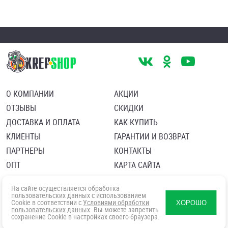
О КОМПАНИИ
АКЦИИ
ОТЗЫВЫ
СКИДКИ
ДОСТАВКА И ОПЛАТА
КАК КУПИТЬ
КЛИЕНТЫ
ГАРАНТИИ И ВОЗВРАТ
ПАРТНЕРЫ
КОНТАКТЫ
ОПТ
КАРТА САЙТА
Пользовательское соглашение
Политика в отношении обработки персональных данных
На сайте осуществляется обработка
Согласие посетителя сайта на обработку персональных данны
пользовательских данных с использованием
Cookie в соответствии с
Условиями обработки
ХОРОШО
пользовательских данных
. Вы можете запретить
сохранение Cookie в настройках своего браузера.