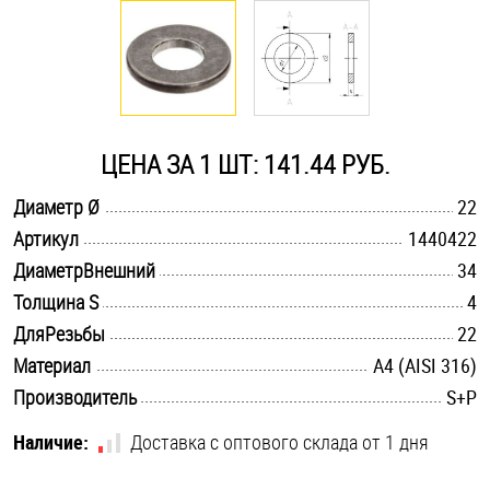
Оснастка и аксессуары для яхт
Пробки
ЦЕНА ЗА 1 ШТ: 141.44 РУБ.
Саморезы и шурупы
.............................................................................................................
Диаметр Ø
22
.............................................................................................................
Артикул
1440422
Стопорные кольца
.............................................................................................................
ДиаметрВнешний
34
.............................................................................................................
Толщина S
4
Такелаж
.............................................................................................................
ДляРезьбы
22
.............................................................................................................
Материал
A4 (AISI 316)
Хомуты
.............................................................................................................
Производитель
S+P
Шайбы
Наличие:
Доставка с оптового склада от 1 дня
Шпильки