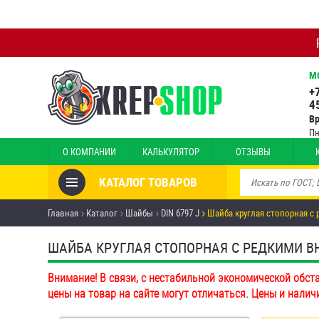
М
+
4
В
Пн
О КОМПАНИИ
КАЛЬКУЛЯТОР
ОТЗЫВЫ
КАТАЛОГ ТОВАРОВ
Товары со скидкой
Главная
Каталог
Шайбы
DIN 6797 J
Шайба круглая стопорная с 
Анкеры
ШАЙБА КРУГЛАЯ СТОПОРНАЯ С РЕДКИМИ ВНУТ
Антивандальный крепёж,
Внимание! В связи, с нестабильной экономической обст
инструмент
цены на товар на сайте могут отличаться. Цены и налич
Болты и винты