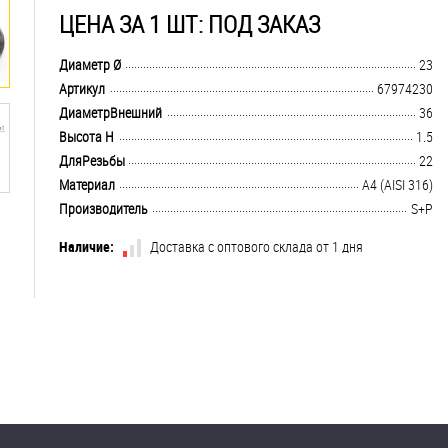
ЦЕНА ЗА 1 ШТ: ПОД ЗАКАЗ
.................................................................................................................................
Диаметр Ø
23
.................................................................................................................................
Артикул
67974230
.................................................................................................................................
ДиаметрВнешний
36
.................................................................................................................................
Высота H
1.5
.................................................................................................................................
ДляРезьбы
22
.................................................................................................................................
Материал
A4 (AISI 316)
.................................................................................................................................
Производитель
S+P
Наличие:
Доставка с оптового склада от 1 дня