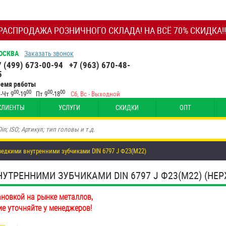
РАСПРОДАЖА РОЗНИЧНОГО СКЛАДА! НА ВСЁ 70% СКИДКА!!
ОСКВА
Заказать звонок
7 (499) 673-00-94
+7 (963) 670-48-
5
ремя работы
00
00
00
00
-Чт 9
-19
Пт 9
-18
Сб, Вс - Выходной
КЛИЕНТЫ
УСЛУГИ
СКИДКИ
ОПТ
редкими внутренними зубчиками DIN 6797 J Ф23(М22)
РЕННИМИ ЗУБЧИКАМИ DIN 6797 J Ф23(М22) (НЕРЖ.)
ановкой на рынке металлов,
ие уточняйте у менеджеров!