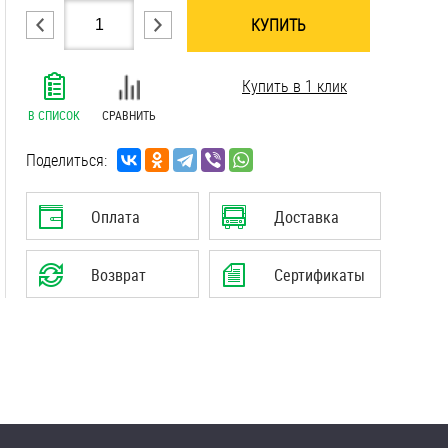
КУПИТЬ
.......................................................................
Купить в 1 клик
.......................................................................
.......................................................................
В СПИСОК
СРАВНИТЬ
.......................................................................
.......................................................................
Поделиться:
.......................................................................
.......................................................................
Оплата
Доставка
Возврат
Сертификаты