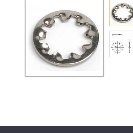
Втулки
Гайки
Дюбели
Дюймовый крепёж
Заклепки (Гайки-Заклепки)
Инструмент
Крюки, кольца с
метрической резьбой
Крюки, кольца с шурупной
резьбой
Оснастка и аксессуары для