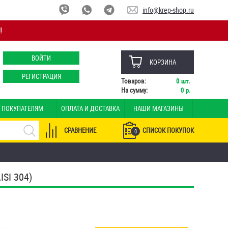
info@krep-shop.ru
!
ВОЙТИ
КОРЗИНА
РЕГИСТРАЦИЯ
Товаров:
0
шт.
На сумму:
0
р.
ПОКУПАТЕЛЯМ
ОПЛАТА И ДОСТАВКА
НАШИ МАГАЗИНЫ
СРАВНЕНИЕ
СПИСОК ПОКУПОК
0
SI 304)