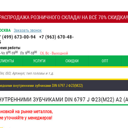
РАСПРОДАЖА РОЗНИЧНОГО СКЛАДА! НА ВСЁ 70% СКИДКА!!
ОСКВА
Заказать звонок
7 (499) 673-00-94
+7 (963) 670-48-
5
ремя работы
00
00
00
00
-Чт 9
-19
Пт 9
-18
Сб, Вс - Выходной
КЛИЕНТЫ
УСЛУГИ
СКИДКИ
ОПТ
редкими внутренними зубчиками DIN 6797 J Ф23(М22)
РЕННИМИ ЗУБЧИКАМИ DIN 6797 J Ф23(М22) А2 (AI
ановкой на рынке металлов,
ие уточняйте у менеджеров!