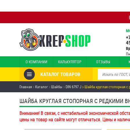
М
+
4
В
Пн
О КОМПАНИИ
КАЛЬКУЛЯТОР
ОТЗЫВЫ
КАТАЛОГ ТОВАРОВ
Товары со скидкой
Главная
Каталог
Шайбы
DIN 6797 J
Шайба круглая стопорная с 
Анкеры
ШАЙБА КРУГЛАЯ СТОПОРНАЯ С РЕДКИМИ ВНУТ
Антивандальный крепёж,
Внимание! В связи, с нестабильной экономической обст
инструмент
цены на товар на сайте могут отличаться. Цены и налич
Болты и винты