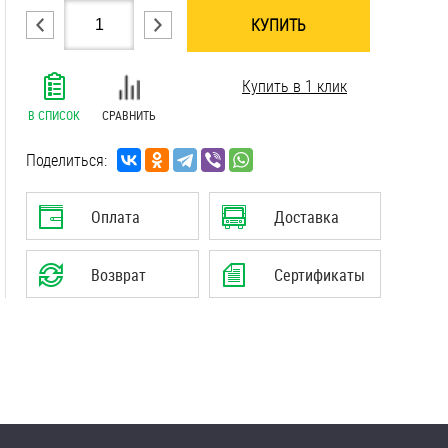
КУПИТЬ
.......................................................................
Купить в 1 клик
.......................................................................
.......................................................................
В СПИСОК
СРАВНИТЬ
.......................................................................
.......................................................................
Поделиться:
.......................................................................
.......................................................................
Оплата
Доставка
Возврат
Сертификаты