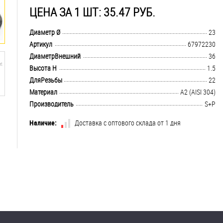
ЦЕНА ЗА 1 ШТ: 35.47 РУБ.
.................................................................................................................................
Диаметр Ø
23
.................................................................................................................................
Артикул
67972230
.................................................................................................................................
ДиаметрВнешний
36
.................................................................................................................................
Высота H
1.5
.................................................................................................................................
ДляРезьбы
22
.................................................................................................................................
Материал
А2 (AISI 304)
.................................................................................................................................
Производитель
S+P
Наличие:
Доставка с оптового склада от 1 дня