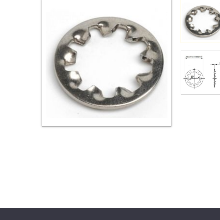
Втулки
Гайки
Дюбели
Дюймовый крепёж
Заклепки (Гайки-Заклепки)
Инструмент
Крюки, кольца с
метрической резьбой
Крюки, кольца с шурупной
резьбой
Оснастка и аксессуары для