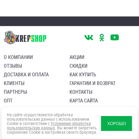
О КОМПАНИИ
АКЦИИ
ОТЗЫВЫ
СКИДКИ
ДОСТАВКА И ОПЛАТА
КАК КУПИТЬ
КЛИЕНТЫ
ГАРАНТИИ И ВОЗВРАТ
ПАРТНЕРЫ
КОНТАКТЫ
ОПТ
КАРТА САЙТА
Пользовательское соглашение
Политика в отношении обработки персональных данных
На сайте осуществляется обработка
Согласие посетителя сайта на обработку персональных данны
пользовательских данных с использованием
Cookie в соответствии с
Условиями обработки
ХОРОШО
пользовательских данных
. Вы можете запретить
сохранение Cookie в настройках своего браузера.