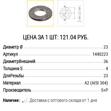
Оснастка и аксессуары для яхт
Пробки
ЦЕНА ЗА 1 ШТ: 121.04 РУБ.
Саморезы и шурупы
.............................................................................................................
Диаметр Ø
23
.............................................................................................................
Артикул
1440223
Стопорные кольца
.............................................................................................................
ДиаметрВнешний
36
.............................................................................................................
Толщина S
4
Такелаж
.............................................................................................................
ДляРезьбы
23
.............................................................................................................
Материал
А2 (AISI 304)
Хомуты
.............................................................................................................
Производитель
S+P
Шайбы
Наличие:
Доставка с оптового склада от 1 дня
Шпильки