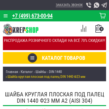
ЗАКАЗАТЬ ЗВОНОК
+7 (499) 673-00-94
КОРЗИНА
О КОМПАНИИ
0
СПИСОК
КАЛЬКУЛЯТОР
СРАВНЕНИЕ
РАСПРОДАЖА РОЗНИЧНОГО СКЛАДА! НА ВСЁ 70% СКИДКА!!!
ПОКУПОК
ОТЗЫВЫ
КАТАЛОГ ТОВАРОВ
КЛИЕНТЫ
Товары со скидкой
Главная
Каталог
Шайбы
DIN 1440
УСЛУГИ
Шайба круглая плоская под палец DIN 1440 Ф23 мм
Анкеры
СКИДКИ
Антивандальный крепёж, инструмент
ШАЙБА КРУГЛАЯ ПЛОСКАЯ ПОД ПАЛЕЦ
ОПТ
DIN 1440 Ф23 ММ А2 (AISI 304)
ПОКУПАТЕЛЯМ
Болты и винты