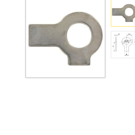
Втулки
Гайки
Дюбели
Дюймовый крепёж
Заклепки (Гайки-Заклепки)
Инструмент
Крюки, кольца с
метрической резьбой
Крюки, кольца с шурупной
резьбой
Оснастка и аксессуары для