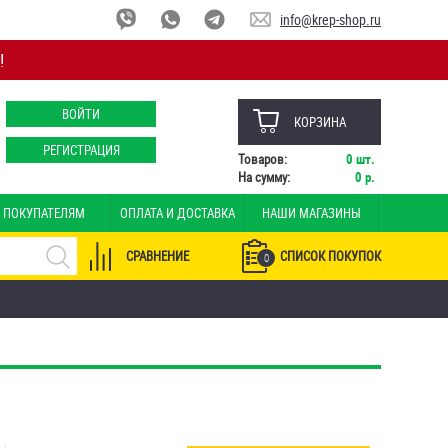
info@krep-shop.ru
!
ВОЙТИ
КОРЗИНА
РЕГИСТРАЦИЯ
Товаров:
0
шт.
На сумму:
0
р.
ПОКУПАТЕЛЯМ
ОПЛАТА И ДОСТАВКА
НАШИ МАГАЗИНЫ
СРАВНЕНИЕ
СПИСОК ПОКУПОК
0