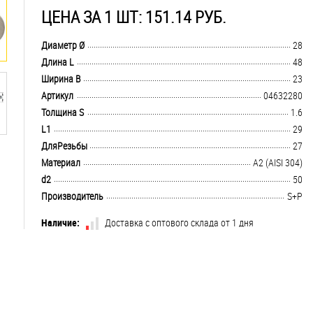
ЦЕНА ЗА 1 ШТ: 151.14 РУБ.
.................................................................................................................................
Диаметр Ø
28
.................................................................................................................................
Длина L
48
.................................................................................................................................
Ширина B
23
.................................................................................................................................
Артикул
04632280
.................................................................................................................................
Толщина S
1.6
.................................................................................................................................
L1
29
.................................................................................................................................
ДляРезьбы
27
.................................................................................................................................
Материал
А2 (AISI 304)
.................................................................................................................................
d2
50
.................................................................................................................................
Производитель
S+P
Наличие:
Доставка с оптового склада от 1 дня