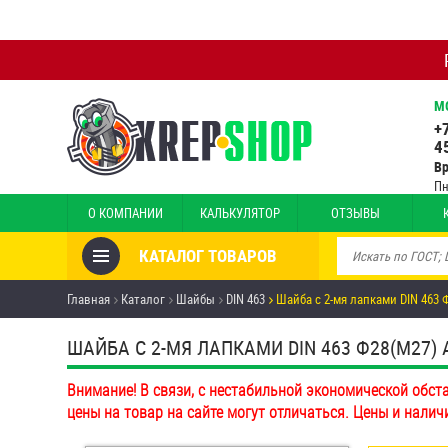
М
+
4
В
Пн
О КОМПАНИИ
КАЛЬКУЛЯТОР
ОТЗЫВЫ
КАТАЛОГ ТОВАРОВ
Товары со скидкой
Главная
Каталог
Шайбы
DIN 463
Шайба с 2-мя лапками DIN 463 
Анкеры
ШАЙБА С 2-МЯ ЛАПКАМИ DIN 463 Ф28(М27) А2
Антивандальный крепёж,
Внимание! В связи, с нестабильной экономической обст
инструмент
цены на товар на сайте могут отличаться. Цены и налич
Болты и винты