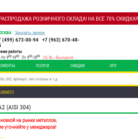
РАСПРОДАЖА РОЗНИЧНОГО СКЛАДА! НА ВСЁ 70% СКИДКА!!
ОСКВА
Заказать звонок
7 (499) 673-00-94
+7 (963) 670-48-
5
ремя работы
00
00
00
00
-Чт 9
-19
Пт 9
-18
Сб, Вс - Выходной
КЛИЕНТЫ
УСЛУГИ
СКИДКИ
ОПТ
Ф28(М27)
 (AISI 304)
ановкой на рынке металлов,
ие уточняйте у менеджеров!