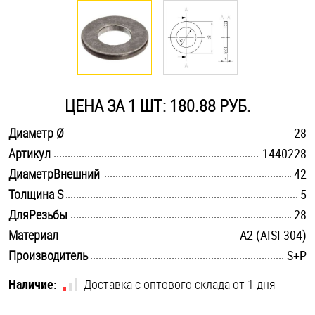
Оснастка и аксессуары для яхт
Пробки
ЦЕНА ЗА 1 ШТ: 180.88 РУБ.
Саморезы и шурупы
.............................................................................................................
Диаметр Ø
28
.............................................................................................................
Артикул
1440228
Стопорные кольца
.............................................................................................................
ДиаметрВнешний
42
.............................................................................................................
Толщина S
5
Такелаж
.............................................................................................................
ДляРезьбы
28
.............................................................................................................
Материал
А2 (AISI 304)
Хомуты
.............................................................................................................
Производитель
S+P
Шайбы
Наличие:
Доставка с оптового склада от 1 дня
Шпильки