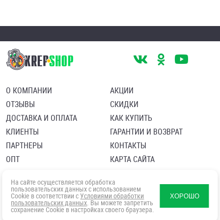
О КОМПАНИИ
АКЦИИ
ОТЗЫВЫ
СКИДКИ
ДОСТАВКА И ОПЛАТА
КАК КУПИТЬ
КЛИЕНТЫ
ГАРАНТИИ И ВОЗВРАТ
ПАРТНЕРЫ
КОНТАКТЫ
ОПТ
КАРТА САЙТА
Пользовательское соглашение
Политика в отношении обработки персональных данных
На сайте осуществляется обработка
Согласие посетителя сайта на обработку персональных данны
пользовательских данных с использованием
Cookie в соответствии с
Условиями обработки
ХОРОШО
пользовательских данных
. Вы можете запретить
сохранение Cookie в настройках своего браузера.