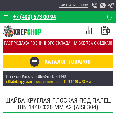
ЗАКАЗАТЬ ЗВОНОК
+7 (499) 673-00-94
КОРЗИНА
О КОМПАНИИ
0
СПИСОК
КАЛЬКУЛЯТОР
СРАВНЕНИЕ
РАСПРОДАЖА РОЗНИЧНОГО СКЛАДА! НА ВСЁ 70% СКИДКА!!!
ПОКУПОК
ОТЗЫВЫ
КАТАЛОГ ТОВАРОВ
КЛИЕНТЫ
Товары со скидкой
Главная
Каталог
Шайбы
DIN 1440
УСЛУГИ
Шайба круглая плоская под палец DIN 1440 Ф28 мм
Анкеры
СКИДКИ
Антивандальный крепёж, инструмент
ШАЙБА КРУГЛАЯ ПЛОСКАЯ ПОД ПАЛЕЦ
ОПТ
DIN 1440 Ф28 ММ А2 (AISI 304)
ПОКУПАТЕЛЯМ
Болты и винты