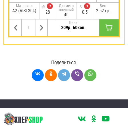
Материал
Диаметр
Вес:
?
?
Ø
S
внешний
А2 (AISI 304)
2.52 гр.
28
0.5
40
Цена:
209р. 60коп.
Поделиться: