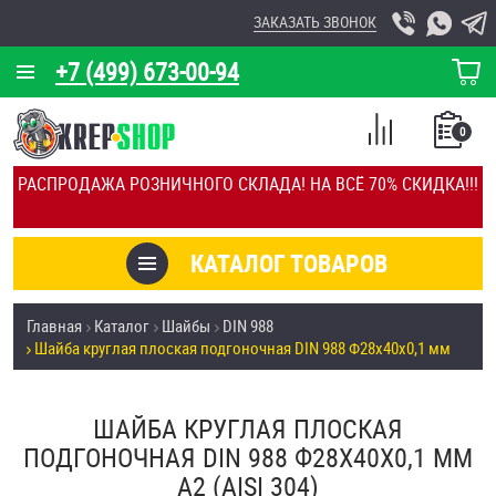
ЗАКАЗАТЬ ЗВОНОК
+7 (499) 673-00-94
КОРЗИНА
О КОМПАНИИ
0
СПИСОК
КАЛЬКУЛЯТОР
СРАВНЕНИЕ
РАСПРОДАЖА РОЗНИЧНОГО СКЛАДА! НА ВСЁ 70% СКИДКА!!!
ПОКУПОК
ОТЗЫВЫ
КАТАЛОГ ТОВАРОВ
КЛИЕНТЫ
Товары со скидкой
Главная
Каталог
Шайбы
DIN 988
УСЛУГИ
Шайба круглая плоская подгоночная DIN 988 Ф28х40х0,1 мм
Анкеры
СКИДКИ
Антивандальный крепёж, инструмент
ШАЙБА КРУГЛАЯ ПЛОСКАЯ
ОПТ
ПОДГОНОЧНАЯ DIN 988 Ф28Х40Х0,1 ММ
ПОКУПАТЕЛЯМ
А2 (AISI 304)
Болты и винты