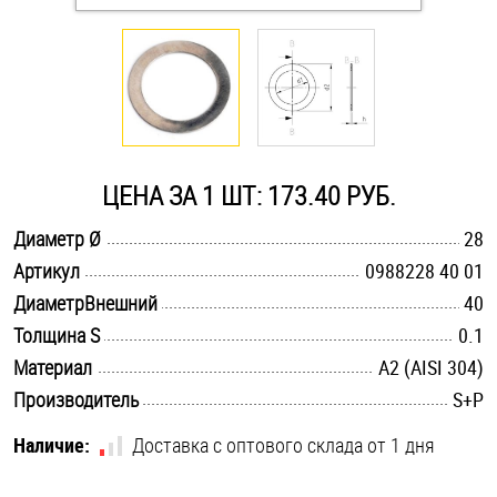
Оснастка и аксессуары для яхт
Пробки
Саморезы и шурупы
ЦЕНА ЗА 1 ШТ: 173.40 РУБ.
.............................................................................................................
Диаметр Ø
28
Стопорные кольца
.............................................................................................................
Артикул
0988228 40 01
.............................................................................................................
ДиаметрВнешний
40
Такелаж
.............................................................................................................
Толщина S
0.1
.............................................................................................................
Материал
А2 (AISI 304)
Хомуты
.............................................................................................................
Производитель
S+P
Шайбы
Наличие:
Доставка с оптового склада от 1 дня
Шпильки