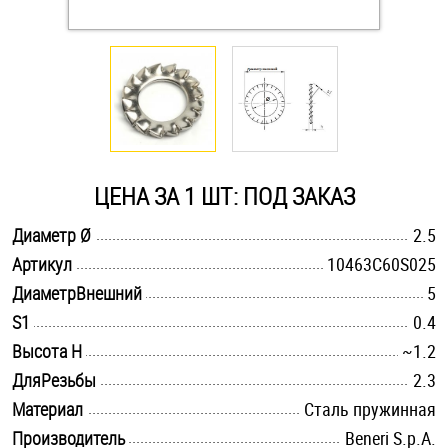
Оснастка и аксессуары для яхт
Пробки
Саморезы и шурупы
ЦЕНА ЗА 1 ШТ: ПОД ЗАКАЗ
Стопорные кольца
.............................................................................................................
Диаметр Ø
2.5
.............................................................................................................
Артикул
10463C60S025
.............................................................................................................
Такелаж
ДиаметрВнешний
5
.............................................................................................................
S1
0.4
Хомуты
.............................................................................................................
Высота H
~1.2
.............................................................................................................
ДляРезьбы
2.3
Шайбы
.............................................................................................................
Материал
Стaль пружинная
Шпильки
.............................................................................................................
Производитель
Beneri S.p.A.