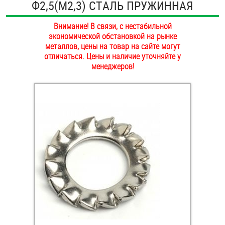
Ф2,5(М2,3) СТAЛЬ ПРУЖИННАЯ
ОПЛАТА И ДОСТАВКА
Втулки
Внимание! В связи, с нестабильной
НАШИ МАГАЗИНЫ
экономической обстановкой на рынке
Гайки
металлов, цены на товар на сайте могут
отличаться. Цены и наличие уточняйте у
Дюбели
менеджеров!
Дюймовый крепёж
Заклепки (Гайки-Заклепки)
Инструмент
Крюки, кольца с метрической резьбой
Крюки, кольца с шурупной резьбой