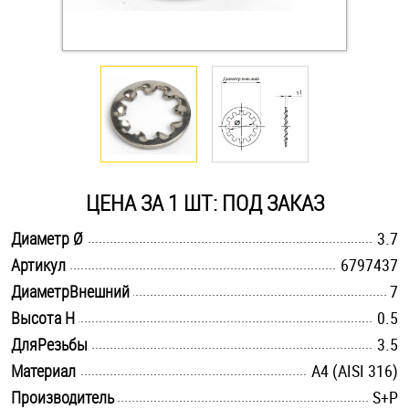
Оснастка и аксессуары для яхт
Пробки
Саморезы и шурупы
ЦЕНА ЗА 1 ШТ: ПОД ЗАКАЗ
Стопорные кольца
.............................................................................................................
Диаметр Ø
3.7
.............................................................................................................
Артикул
6797437
Такелаж
.............................................................................................................
ДиаметрВнешний
7
Хомуты
.............................................................................................................
Высота H
0.5
.............................................................................................................
ДляРезьбы
3.5
Шайбы
.............................................................................................................
Материал
A4 (AISI 316)
Шпильки
.............................................................................................................
Производитель
S+P