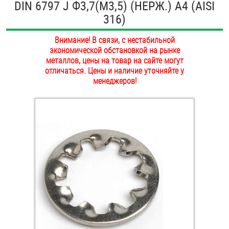
DIN 6797 J Ф3,7(М3,5) (НЕРЖ.) A4 (AISI
ОПЛАТА И ДОСТАВКА
316)
Втулки
НАШИ МАГАЗИНЫ
Внимание! В связи, с нестабильной
Гайки
экономической обстановкой на рынке
металлов, цены на товар на сайте могут
Дюбели
отличаться. Цены и наличие уточняйте у
менеджеров!
Дюймовый крепёж
Заклепки (Гайки-Заклепки)
Инструмент
Крюки, кольца с метрической резьбой
Крюки, кольца с шурупной резьбой