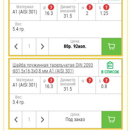
Материал
Диаметр
?
?
?
Ø
H
S
внешний
А1 (AISI 301)
16.3
2
1.25
31.5
Вес:
5.4 гр.
Цена:
80р. 92коп.
Шайба пружинная тарельчатая DIN 2093
Ф31,5х16,3х0,8 мм А1 (AISI 301)
В СПИСОК
Материал
Диаметр
?
?
?
Ø
H
S
внешний
А1 (AISI 301)
16.3
0.8
31.5
Вес:
3.4 гр.
Цена:
Под заказ