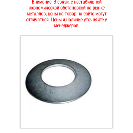
Внимание! В связи, с нестабильной
ОПЛАТА И ДОСТАВКА
экономической обстановкой на рынке
Втулки
металлов, цены на товар на сайте могут
отличаться. Цены и наличие уточняйте у
НАШИ МАГАЗИНЫ
Гайки
менеджеров!
Дюбели
Дюймовый крепёж
Заклепки (Гайки-Заклепки)
Инструмент
Крюки, кольца с метрической резьбой
Крюки, кольца с шурупной резьбой