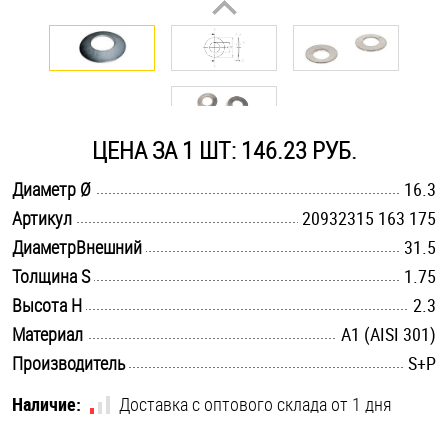
Оснастка и аксессуары для яхт
Пробки
ЦЕНА ЗА 1 ШТ: 146.23 РУБ.
Саморезы и шурупы
.............................................................................................................
Диаметр Ø
16.3
.............................................................................................................
Артикул
20932315 163 175
Стопорные кольца
.............................................................................................................
ДиаметрВнешний
31.5
.............................................................................................................
Толщина S
1.75
Такелаж
.............................................................................................................
Высота H
2.3
.............................................................................................................
Материал
А1 (AISI 301)
Хомуты
.............................................................................................................
Производитель
S+P
Шайбы
Наличие:
Доставка с оптового склада от 1 дня
Шпильки