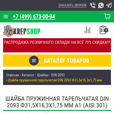
ЗАКАЗАТЬ ЗВОНОК
+7 (499) 673-00-94
КОРЗИНА
О КОМПАНИИ
0
СПИСОК
КАЛЬКУЛЯТОР
СРАВНЕНИЕ
РАСПРОДАЖА РОЗНИЧНОГО СКЛАДА! НА ВСЁ 70% СКИДКА!!!
ПОКУПОК
ОТЗЫВЫ
КАТАЛОГ ТОВАРОВ
КЛИЕНТЫ
Товары со скидкой
Главная
Каталог
Шайбы
DIN 2093
УСЛУГИ
Шайба пружинная тарельчатая DIN 2093 Ф31,5х16,3х1,75 мм
Анкеры
СКИДКИ
Антивандальный крепёж, инструмент
ШАЙБА ПРУЖИННАЯ ТАРЕЛЬЧАТАЯ DIN
ОПТ
2093 Ф31,5Х16,3Х1,75 ММ А1 (AISI 301)
ПОКУПАТЕЛЯМ
Болты и винты