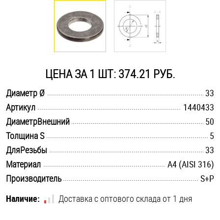
Оснастка и аксессуары для яхт
Пробки
ЦЕНА ЗА 1 ШТ: 374.21 РУБ.
Саморезы и шурупы
.............................................................................................................
Диаметр Ø
33
.............................................................................................................
Артикул
1440433
Стопорные кольца
.............................................................................................................
ДиаметрВнешний
50
.............................................................................................................
Толщина S
5
Такелаж
.............................................................................................................
ДляРезьбы
33
.............................................................................................................
Материал
A4 (AISI 316)
Хомуты
.............................................................................................................
Производитель
S+P
Шайбы
Наличие:
Доставка с оптового склада от 1 дня
Шпильки