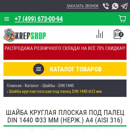
ЗАКАЗАТЬ ЗВОНОК
+7 (499) 673-00-94
КОРЗИНА
О КОМПАНИИ
0
СПИСОК
КАЛЬКУЛЯТОР
СРАВНЕНИЕ
РАСПРОДАЖА РОЗНИЧНОГО СКЛАДА! НА ВСЁ 70% СКИДКА!!!
ПОКУПОК
ОТЗЫВЫ
КАТАЛОГ ТОВАРОВ
КЛИЕНТЫ
Товары со скидкой
Главная
Каталог
Шайбы
DIN 1440
УСЛУГИ
Шайба круглая плоская под палец DIN 1440 Ф33 мм
Анкеры
СКИДКИ
Антивандальный крепёж, инструмент
ШАЙБА КРУГЛАЯ ПЛОСКАЯ ПОД ПАЛЕЦ
ОПТ
DIN 1440 Ф33 ММ (НЕРЖ.) A4 (AISI 316)
ПОКУПАТЕЛЯМ
Болты и винты