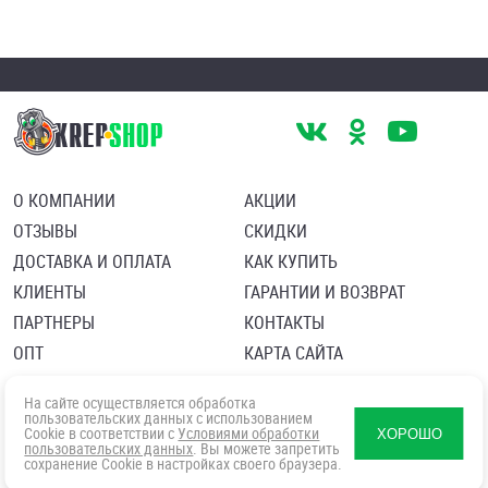
О КОМПАНИИ
АКЦИИ
ОТЗЫВЫ
СКИДКИ
ДОСТАВКА И ОПЛАТА
КАК КУПИТЬ
КЛИЕНТЫ
ГАРАНТИИ И ВОЗВРАТ
ПАРТНЕРЫ
КОНТАКТЫ
ОПТ
КАРТА САЙТА
Пользовательское соглашение
Политика в отношении обработки персональных данных
На сайте осуществляется обработка
Согласие посетителя сайта на обработку персональных данны
пользовательских данных с использованием
Cookie в соответствии с
Условиями обработки
ХОРОШО
пользовательских данных
. Вы можете запретить
сохранение Cookie в настройках своего браузера.