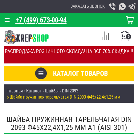
ЗАКАЗАТЬ ЗВОНОК
+7 (499) 673-00-94
КОРЗИНА
О КОМПАНИИ
0
СПИСОК
КАЛЬКУЛЯТОР
СРАВНЕНИЕ
РАСПРОДАЖА РОЗНИЧНОГО СКЛАДА! НА ВСЁ 70% СКИДКА!!!
ПОКУПОК
ОТЗЫВЫ
КАТАЛОГ ТОВАРОВ
КЛИЕНТЫ
Товары со скидкой
Главная
Каталог
Шайбы
DIN 2093
УСЛУГИ
Шайба пружинная тарельчатая DIN 2093 Ф45х22,4х1,25 мм
Анкеры
СКИДКИ
Антивандальный крепёж, инструмент
ШАЙБА ПРУЖИННАЯ ТАРЕЛЬЧАТАЯ DIN
ОПТ
2093 Ф45Х22,4Х1,25 ММ А1 (AISI 301)
ПОКУПАТЕЛЯМ
Болты и винты