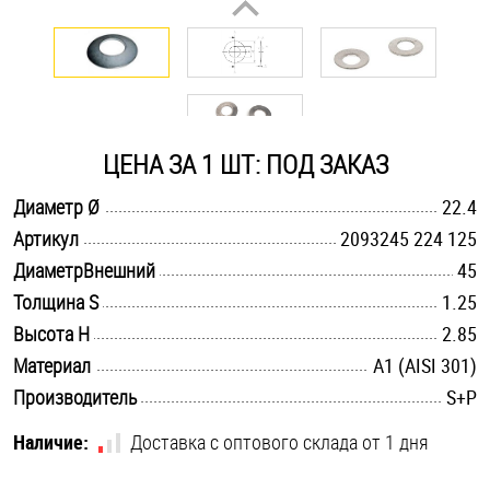
Оснастка и аксессуары для яхт
Пробки
ЦЕНА ЗА 1 ШТ: ПОД ЗАКАЗ
Саморезы и шурупы
.............................................................................................................
Диаметр Ø
22.4
.............................................................................................................
Артикул
2093245 224 125
Стопорные кольца
.............................................................................................................
ДиаметрВнешний
45
.............................................................................................................
Толщина S
1.25
Такелаж
.............................................................................................................
Высота H
2.85
.............................................................................................................
Материал
А1 (AISI 301)
Хомуты
.............................................................................................................
Производитель
S+P
Шайбы
Наличие:
Доставка с оптового склада от 1 дня
Шпильки