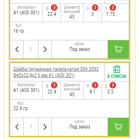
Материал
Диаметр
?
?
?
Ø
H
S
внешний
А1 (AISI 301)
22.4
3
1.75
45
Вес:
16 гр.
Цена:
Под заказ
Шайба пружинная тарельчатая DIN 2093
Ф45х22,4х2,5 мм А1 (AISI 301)
В СПИСОК
Материал
Диаметр
?
?
?
Ø
H
S
внешний
А1 (AISI 301)
22.4
4.1
2.5
45
Вес:
22.9 гр.
Цена:
Под заказ