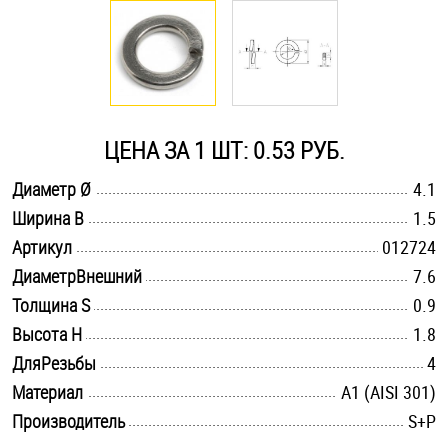
Оснастка и аксессуары для яхт
Пробки
ЦЕНА ЗА 1 ШТ: 0.53 РУБ.
Саморезы и шурупы
.............................................................................................................
Диаметр Ø
4.1
.............................................................................................................
Ширина B
1.5
Стопорные кольца
.............................................................................................................
Артикул
012724
.............................................................................................................
ДиаметрВнешний
7.6
Такелаж
.............................................................................................................
Толщина S
0.9
.............................................................................................................
Высота H
1.8
Хомуты
.............................................................................................................
ДляРезьбы
4
Шайбы
.............................................................................................................
Материал
А1 (AISI 301)
.............................................................................................................
Производитель
S+P
Шпильки