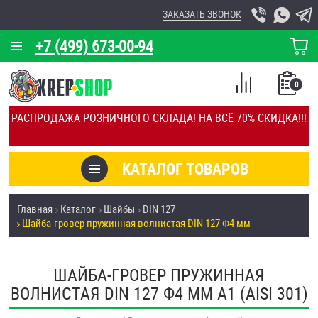
ЗАКАЗАТЬ ЗВОНОК
+7 (499) 673-00-94
КОРЗИНА
О КОМПАНИИ
0
СПИСОК
КАЛЬКУЛЯТОР
СРАВНЕНИЕ
РАСПРОДАЖА РОЗНИЧНОГО СКЛАДА! НА ВСЁ 70% СКИДКА!!!
ПОКУПОК
ОТЗЫВЫ
КАТАЛОГ ТОВАРОВ
КЛИЕНТЫ
Товары со скидкой
Главная
Каталог
Шайбы
DIN 127
УСЛУГИ
Шайба-гровер пружинная волнистая DIN 127 Ф4 мм
Анкеры
СКИДКИ
Антивандальный крепёж, инструмент
ШАЙБА-ГРОВЕР ПРУЖИННАЯ
ОПТ
ВОЛНИСТАЯ DIN 127 Ф4 ММ А1 (AISI 301)
ПОКУПАТЕЛЯМ
Болты и винты