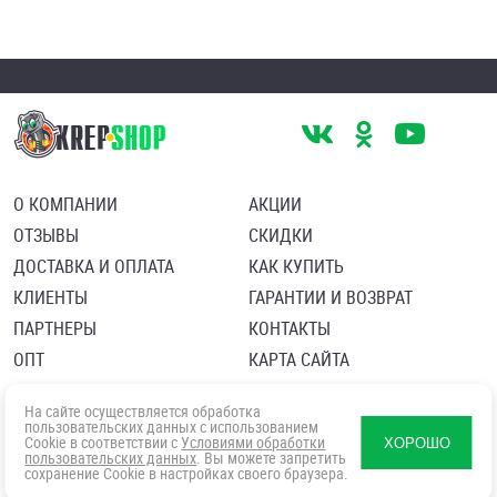
О КОМПАНИИ
АКЦИИ
ОТЗЫВЫ
СКИДКИ
ДОСТАВКА И ОПЛАТА
КАК КУПИТЬ
КЛИЕНТЫ
ГАРАНТИИ И ВОЗВРАТ
ПАРТНЕРЫ
КОНТАКТЫ
ОПТ
КАРТА САЙТА
Пользовательское соглашение
Политика в отношении обработки персональных данных
На сайте осуществляется обработка
Согласие посетителя сайта на обработку персональных данны
пользовательских данных с использованием
Cookie в соответствии с
Условиями обработки
ХОРОШО
пользовательских данных
. Вы можете запретить
сохранение Cookie в настройках своего браузера.