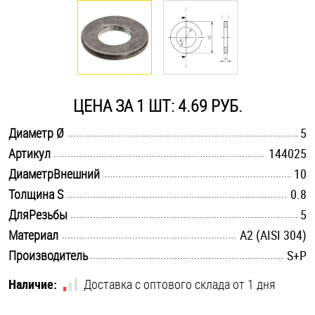
Оснастка и аксессуары для яхт
Пробки
ЦЕНА ЗА 1 ШТ: 4.69 РУБ.
Саморезы и шурупы
.............................................................................................................
Диаметр Ø
5
.............................................................................................................
Артикул
144025
Стопорные кольца
.............................................................................................................
ДиаметрВнешний
10
.............................................................................................................
Толщина S
0.8
Такелаж
.............................................................................................................
ДляРезьбы
5
.............................................................................................................
Материал
А2 (AISI 304)
Хомуты
.............................................................................................................
Производитель
S+P
Шайбы
Наличие:
Доставка с оптового склада от 1 дня
Шпильки