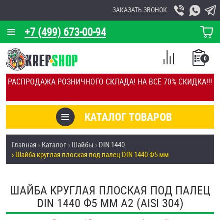
ЗАКАЗАТЬ ЗВОНОК
+7 (499) 673-00-94
КОРЗИНА
О КОМПАНИИ
0
СПИСОК
КАЛЬКУЛЯТОР
СРАВНЕНИЕ
РАСПРОДАЖА РОЗНИЧНОГО СКЛАДА! НА ВСЁ 70% СКИДКА!!!
ПОКУПОК
ОТЗЫВЫ
КАТАЛОГ ТОВАРОВ
КЛИЕНТЫ
Товары со скидкой
Главная
Каталог
Шайбы
DIN 1440
УСЛУГИ
Шайба круглая плоская под палец DIN 1440 Ф5 мм
Анкеры
СКИДКИ
Антивандальный крепёж, инструмент
ШАЙБА КРУГЛАЯ ПЛОСКАЯ ПОД ПАЛЕЦ
ОПТ
DIN 1440 Ф5 ММ А2 (AISI 304)
ПОКУПАТЕЛЯМ
Болты и винты