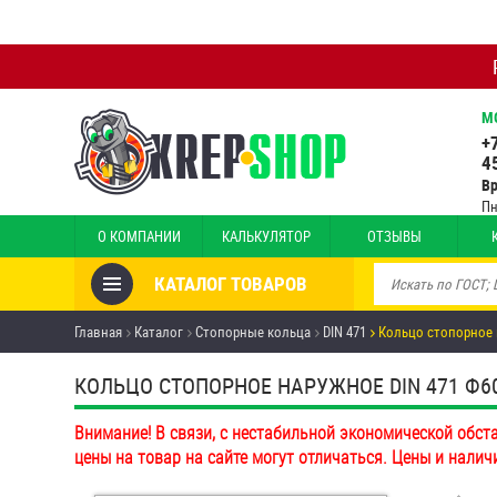
М
+
4
В
Пн
О КОМПАНИИ
КАЛЬКУЛЯТОР
ОТЗЫВЫ
КАТАЛОГ ТОВАРОВ
Товары со скидкой
Главная
Каталог
Стопорные кольца
DIN 471
Кольцо стопорное 
Анкеры
КОЛЬЦО СТОПОРНОЕ НАРУЖНОЕ DIN 471 Ф
Антивандальный крепёж,
Внимание! В связи, с нестабильной экономической обст
инструмент
цены на товар на сайте могут отличаться. Цены и налич
Болты и винты