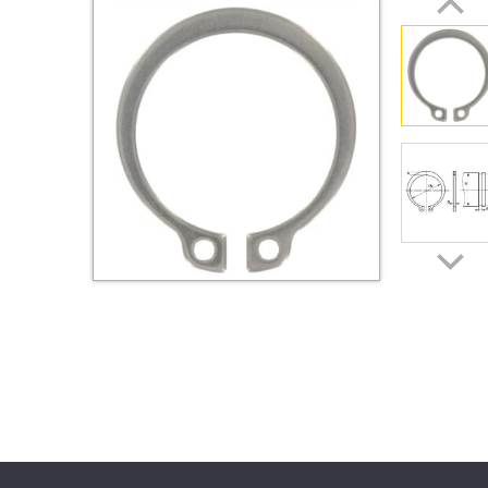
Втулки
Гайки
Дюбели
Дюймовый крепёж
Заклепки (Гайки-Заклепки)
Инструмент
Крюки, кольца с
метрической резьбой
Крюки, кольца с шурупной
резьбой
Оснастка и аксессуары для