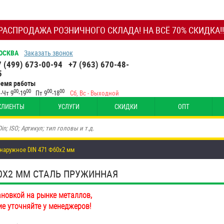
РАСПРОДАЖА РОЗНИЧНОГО СКЛАДА! НА ВСЁ 70% СКИДКА!!
ОСКВА
Заказать звонок
7 (499) 673-00-94
+7 (963) 670-48-
5
ремя работы
00
00
00
00
-Чт 9
-19
Пт 9
-18
Сб, Вс - Выходной
КЛИЕНТЫ
УСЛУГИ
СКИДКИ
ОПТ
наружное DIN 471 Ф60х2 мм
60Х2 ММ СТAЛЬ ПРУЖИННАЯ
ановкой на рынке металлов,
ие уточняйте у менеджеров!