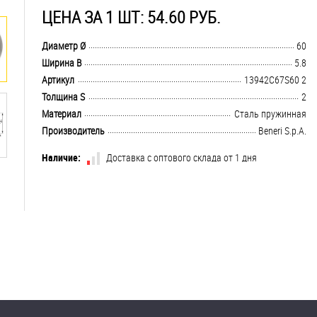
ЦЕНА ЗА 1 ШТ: 54.60 РУБ.
.................................................................................................................................
Диаметр Ø
60
.................................................................................................................................
Ширина B
5.8
.................................................................................................................................
Артикул
13942C67S60 2
.................................................................................................................................
Толщина S
2
.................................................................................................................................
Материал
Стaль пружинная
.................................................................................................................................
Производитель
Beneri S.p.A.
Наличие:
Доставка с оптового склада от 1 дня