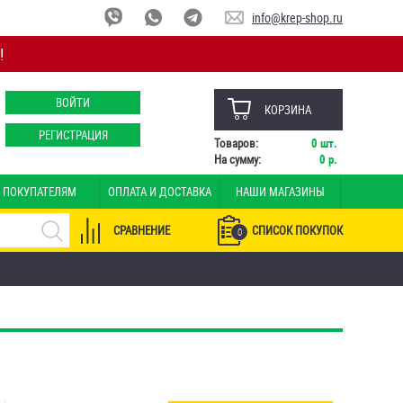
info@krep-shop.ru
!
ВОЙТИ
КОРЗИНА
РЕГИСТРАЦИЯ
Товаров:
0
шт.
На сумму:
0
р.
ПОКУПАТЕЛЯМ
ОПЛАТА И ДОСТАВКА
НАШИ МАГАЗИНЫ
СРАВНЕНИЕ
СПИСОК ПОКУПОК
0