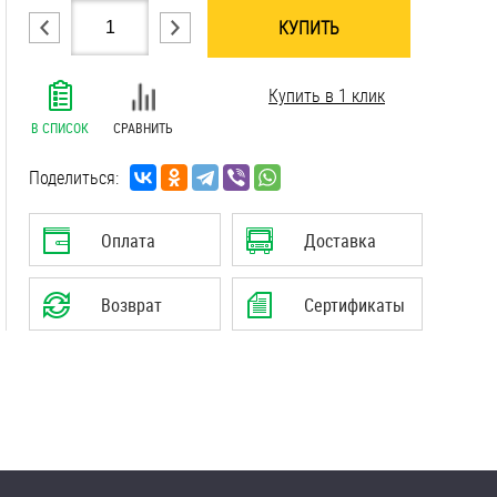
КУПИТЬ
.......................................................................
Купить в 1 клик
.......................................................................
.......................................................................
В СПИСОК
СРАВНИТЬ
.......................................................................
.......................................................................
Поделиться:
.......................................................................
Оплата
Доставка
Возврат
Сертификаты