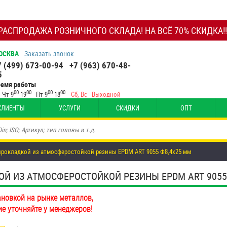
РАСПРОДАЖА РОЗНИЧНОГО СКЛАДА! НА ВСЁ 70% СКИДКА!!
ОСКВА
Заказать звонок
7 (499) 673-00-94
+7 (963) 670-48-
5
ремя работы
00
00
00
00
-Чт 9
-19
Пт 9
-18
Сб, Вс - Выходной
КЛИЕНТЫ
УСЛУГИ
СКИДКИ
ОПТ
 прокладкой из атмосферостойкой резины EPDM ART 9055 Ф8,4х25 мм
 ИЗ АТМОСФЕРОСТОЙКОЙ РЕЗИНЫ EPDM ART 9055 Ф8
ановкой на рынке металлов,
ие уточняйте у менеджеров!