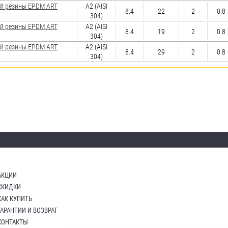
ой резины EPDM ART
А2 (AISI
8.4
22
2
0.8
304)
ой резины EPDM ART
А2 (AISI
8.4
19
2
0.8
304)
ой резины EPDM ART
А2 (AISI
8.4
29
2
0.8
304)
АКЦИИ
СКИДКИ
КАК КУПИТЬ
ГАРАНТИИ И ВОЗВРАТ
КОНТАКТЫ