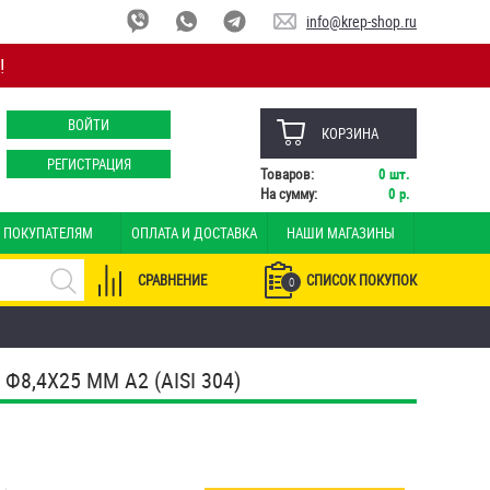
info@krep-shop.ru
!
ВОЙТИ
КОРЗИНА
РЕГИСТРАЦИЯ
Товаров:
0
шт.
На сумму:
0
р.
ПОКУПАТЕЛЯМ
ОПЛАТА И ДОСТАВКА
НАШИ МАГАЗИНЫ
СРАВНЕНИЕ
СПИСОК ПОКУПОК
0
,4Х25 ММ А2 (AISI 304)