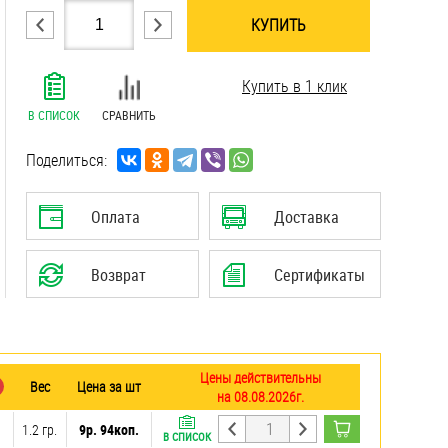
КУПИТЬ
.......................................................................
Купить в 1 клик
.......................................................................
.......................................................................
В СПИСОК
СРАВНИТЬ
.......................................................................
.......................................................................
Поделиться:
.......................................................................
.......................................................................
Оплата
Доставка
Возврат
Сертификаты
Цены действительны
Вес
Цена за шт
на 08.08.2026г.
1.2 гр.
9р. 94коп.
В СПИСОК