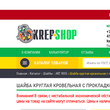
М
+
4
В
Пн
О КОМПАНИИ
КАЛЬКУЛЯТОР
ОТЗЫВЫ
КАТАЛОГ ТОВАРОВ
Товары со скидкой
Главная
Каталог
Шайбы
ART 9055
Шайба круглая кровельная с
Анкеры
ШАЙБА КРУГЛАЯ КРОВЕЛЬНАЯ С ПРОКЛАДКОЙ
Антивандальный крепёж,
Внимание! В связи, с нестабильной экономической обст
инструмент
цены на товар на сайте могут отличаться. Цены и налич
Болты и винты