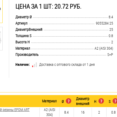
ЦЕНА ЗА 1 ШТ: 20.72 РУБ.
.................................................................................................................................
Диаметр Ø
8.4
.................................................................................................................................
Артикул
9055284 25
.................................................................................................................................
ДиаметрВнешний
25
.................................................................................................................................
Толщина S
0.8
.................................................................................................................................
Высота H
2
.................................................................................................................................
Материал
А2 (AISI 304)
.................................................................................................................................
Производитель
S+P
Наличие:
Доставка с оптового склада от 1 дня
Диаметр
Материал
?
?
?
Ø
H
S
внешний
ой резины EPDM ART
А2 (AISI
8.4
16
2
0.8
304)