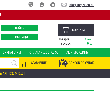
info@krep-shop.ru
!
ВОЙТИ
КОРЗИНА
РЕГИСТРАЦИЯ
Товаров:
0
шт.
На сумму:
0
р.
ПОКУПАТЕЛЯМ
ОПЛАТА И ДОСТАВКА
НАШИ МАГАЗИНЫ
СРАВНЕНИЕ
СПИСОК ПОКУПОК
0
й ART 1023 М10х21