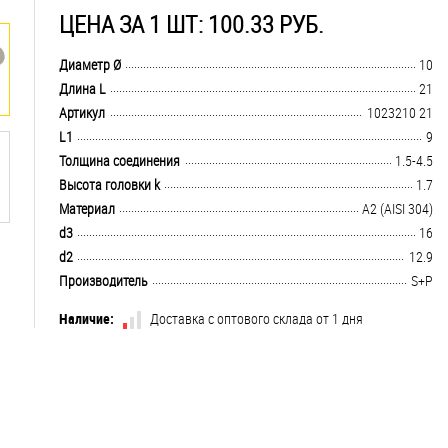
ЦЕНА ЗА 1 ШТ: 100.33 РУБ.
.................................................................................................................................
Диаметр Ø
10
.................................................................................................................................
Длина L
21
.................................................................................................................................
Артикул
1023210 21
.................................................................................................................................
L1
9
.................................................................................................................................
Толщина соединения
1.5-4.5
.................................................................................................................................
Высота головки k
1.7
.................................................................................................................................
Материал
А2 (AISI 304)
.................................................................................................................................
d3
16
.................................................................................................................................
d2
12.9
.................................................................................................................................
Производитель
S+P
Наличие:
Доставка с оптового склада от 1 дня