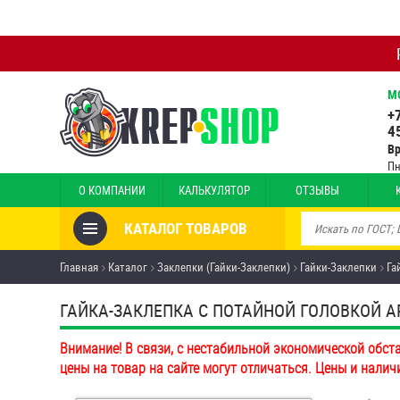
М
+
4
В
Пн
О КОМПАНИИ
КАЛЬКУЛЯТОР
ОТЗЫВЫ
КАТАЛОГ ТОВАРОВ
Товары со скидкой
Главная
Каталог
Заклепки (Гайки-Заклепки)
Гайки-Заклепки
Га
Анкеры
ГАЙКА-ЗАКЛЕПКА С ПОТАЙНОЙ ГОЛОВКОЙ ART 
Антивандальный крепёж,
Внимание! В связи, с нестабильной экономической обст
инструмент
цены на товар на сайте могут отличаться. Цены и налич
Болты и винты