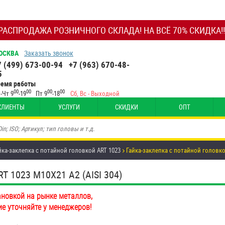
РАСПРОДАЖА РОЗНИЧНОГО СКЛАДА! НА ВСЁ 70% СКИДКА!!
ОСКВА
Заказать звонок
7 (499) 673-00-94
+7 (963) 670-48-
5
ремя работы
00
00
00
00
-Чт 9
-19
Пт 9
-18
Сб, Вс - Выходной
КЛИЕНТЫ
УСЛУГИ
СКИДКИ
ОПТ
йка-заклепка с потайной головкой ART 1023
Гайка-заклепка с потайной головко
1023 М10Х21 А2 (AISI 304)
ановкой на рынке металлов,
ие уточняйте у менеджеров!