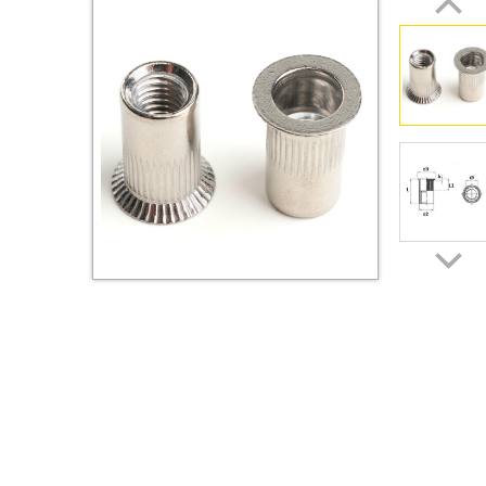
Втулки
Гайки
Дюбели
Дюймовый крепёж
Заклепки (Гайки-Заклепки)
Инструмент
Крюки, кольца с
метрической резьбой
Крюки, кольца с шурупной
резьбой
Оснастка и аксессуары для