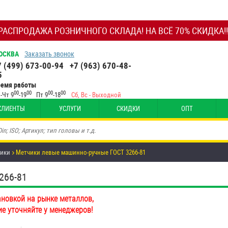
РАСПРОДАЖА РОЗНИЧНОГО СКЛАДА! НА ВСЁ 70% СКИДКА!!
ОСКВА
Заказать звонок
7 (499) 673-00-94
+7 (963) 670-48-
5
ремя работы
00
00
00
00
-Чт 9
-19
Пт 9
-18
Сб, Вс - Выходной
КЛИЕНТЫ
УСЛУГИ
СКИДКИ
ОПТ
ики
Метчики левые машинно-ручные ГОСТ 3266-81
266-81
ановкой на рынке металлов,
ие уточняйте у менеджеров!