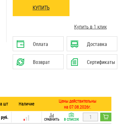
КУПИТЬ
..........................................................................
Купить в 1 клик
..........................................................................
Оплата
Доставка
Возврат
Сертификаты
Цены действительны
за шт
Наличие
на 07.08.2026г.
 руб.
СРАВНИТЬ
В СПИСОК