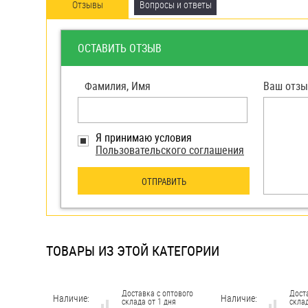
яхт
Отзывы
Вопросы и ответы
Пробки
ОСТАВИТЬ ОТЗЫВ
Саморезы и шурупы
Фамилия, Имя
Ваш отзы
Стопорные кольца
Я принимаю условия
Такелаж
Пользовательского соглашения
Хомуты
ОТПРАВИТЬ
Шайбы
Шпильки
ТОВАРЫ ИЗ ЭТОЙ КАТЕГОРИИ
Шплинты
Штифты и пальцы
Доставка с оптового
Дост
Наличие:
Наличие:
склада от 1 дня
склад