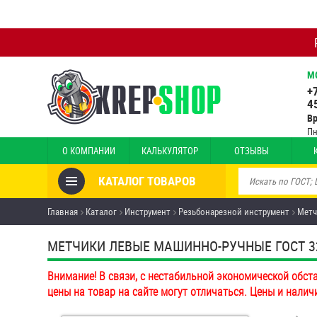
М
+
4
В
Пн
О КОМПАНИИ
КАЛЬКУЛЯТОР
ОТЗЫВЫ
КАТАЛОГ ТОВАРОВ
Товары со скидкой
Главная
Каталог
Инструмент
Резьбонарезной инструмент
Метч
Анкеры
МЕТЧИКИ ЛЕВЫЕ МАШИННО-РУЧНЫЕ ГОСТ 3
Антивандальный крепёж,
Внимание! В связи, с нестабильной экономической обст
инструмент
цены на товар на сайте могут отличаться. Цены и налич
Болты и винты