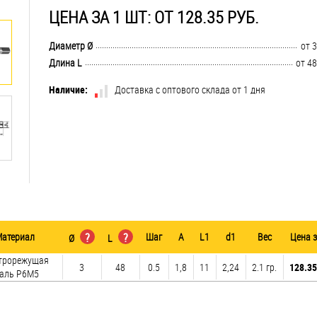
ЦЕНА ЗА 1 ШТ: ОТ 128.35 РУБ.
..............................................................................................................................
Диаметр Ø
от 3
..............................................................................................................................
Длина L
от 48
Наличие:
Доставка с оптового склада от 1 дня
атериал
?
?
Шаг
A
L1
d1
Вес
Цена 
Ø
L
трорежущая
3
48
0.5
1,8
11
2,24
2.1 гр.
128.35
таль Р6М5